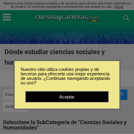
Nuestro sitio utiliza cookies propias y de terceros para ofrecer una mejor experiencia
de usuario. Si continúa navegando consideramos que acepta su uso..
Cerrar
Dónde estudiar ciencias sociales y
humanidades online en España
(215)
Nuestro sitio utiliza cookies propias y de
terceros para ofrecerte una mejor experiencia
de usuario. ¿Continuas navegando aceptando
su uso?
FILTRAR
Ciencias Sociales y Humanidades
Aceptar
Online
Seleccione la SubCategoría de "Ciencias Sociales y
Humanidades"