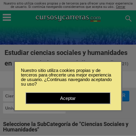
Nuestro sitio utiliza cookies propias y de terceros para ofrecer una mejor experiencia
de usuario. Si continúa navegando consideramos que acepta su uso..
Cerrar
Estudiar ciencias sociales y humanidades
en Universidad Ramon Llull en España
(21)
Nuestro sitio utiliza cookies propias y de
terceros para ofrecerte una mejor experiencia
de usuario. ¿Continuas navegando aceptando
su uso?
FILTRAR
Ciencias Sociales y Humanidades
Aceptar
Universidad Ramon Llull
Seleccione la SubCategoría de "Ciencias Sociales y
Humanidades"