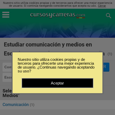
Nuestro sitio utiliza cookies propias y de terceros para ofrecer una mejor experiencia
de usuario. Si continúa navegando consideramos que acepta su uso..
Cerrar
Estudiar comunicación y medios en
Escuela Europea de Negocios en España
(1)
Nuestro sitio utiliza cookies propias y de
terceros para ofrecerte una mejor experiencia
FILTRAR
Comunicación y Medios
de usuario. ¿Continuas navegando aceptando
su uso?
Escuela Europea de Negocios
Aceptar
Seleccione la SubCategoría de "Comunicación y
Medios"
Comunicación
(1)