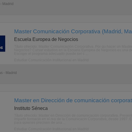
 - Madrid
Master Comunicación Corporativa (Madrid, Ma
Escuela Europea de Negocios
Título ofrecido: Master Comunicación Corporativa. Por qu hacer un Mas
Negocios? Cursar estudios en la Escuela Europea de Negocios es una de
Escoger el programa adecuado puede ser c ...
Estudiar Comunicación Institucional en Madrid
as - Madrid
Master en Dirección de comunicación corporat
Instituto Séneca
Título ofrecido: Master en Dirección de comunicación corporativa. Present
impartir formacin en el rea de la Comunicacin Corporativa, desde 1997.
para quienes precisen de una ...
Estudiar Comunicación Institucional en Madrid