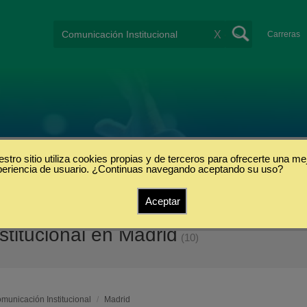
X
Carreras
stro sitio utiliza cookies propias y de terceros para ofrecerte una me
periencia de usuario. ¿Continuas navegando aceptando su uso?
Aceptar
titucional en Madrid
(10)
municación Institucional
/
Madrid