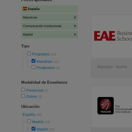
España
Maestrías
Comunicación Institucional
Madrid
Tipo
Posgrados
(12)
Maestrías
(10)
Maestrías - Madrid
Postgrados
(2)
Modalidad de Enseñanza
Presencial
(7)
Online
(3)
Ubicación
España
(30)
Madrid
(13)
Madrid
(10)