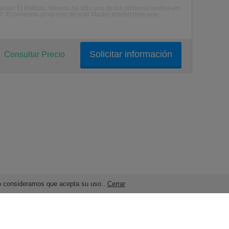
ación El Instituto Séneca, ha sido uno de los primeros centros en
7. El completo programa de este Master proporciona una ...
Solicitar información
Consultar Precio
ndo consideramos que acepta su uso..
Cerrar