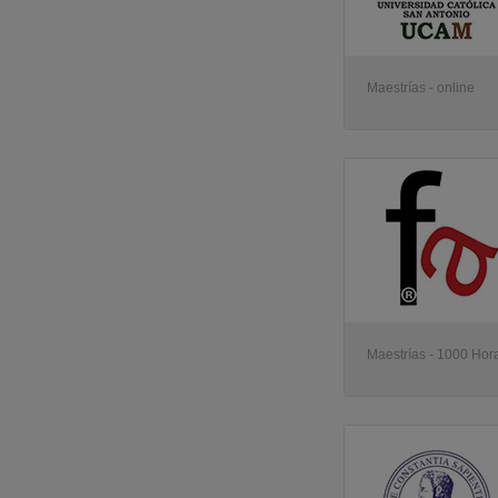
Maestrías - online
Maestrías - 1000 Hora