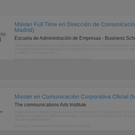
Máster Full Time en Dirección de Comunicació
Madrid)
Escuela de Administración de Empresas - Business Sch
Título ofrecido: Máster por EAE Business School + Universidad Camilo J
sociedad meditica ha llevado a un primer plano la manera en que las org
La Web 2.0, a su vez, ha c ...
Estudiar Comunicación Institucional en Madrid
Master en Comunicación Corporativa Oficial (M
The communications Arts Institute
Título ofrecido: Máster Universitario en Comunicación Corporativa. El pri
radica en preparar al alumno para que, a travs de la adquisicin de unos
tipo conceptual y dest ...
Estudiar Comunicación Institucional en Madrid