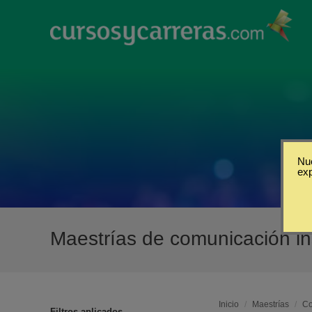
Nue
ex
Maestrías de comunicación ins
Inicio
/
Maestrías
/
Co
Filtros aplicados