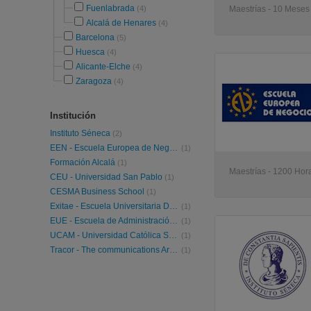
Fuenlabrada
(4)
Maestrías - 10 Meses
Alcalá de Henares
(4)
Barcelona
(5)
Huesca
(4)
Alicante-Elche
(4)
Zaragoza
(4)
Institución
Instituto Séneca
(2)
EEN - Escuela Europea de Negocios
(1)
Formación Alcalá
(1)
Maestrías - 1200 Hor
CEU - Universidad San Pablo
(1)
CESMA Business School
(1)
Exitae - Escuela Universitaria De Formación Abierta
(1)
EUE - Escuela de Administración de Empresas - Business School
(1)
UCAM - Universidad Católica San Antonio Murcia
(1)
Tracor - The communications Arts Institute
(1)