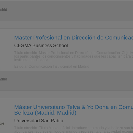
adrid
Master Profesional en Dirección de Comunicac
CESMA Business School
Título ofrecido: Master Profesional en Dirección de Comunicación. Objetiv
los participantes los conocimientos y habilidades que les capaciten par
instituciones. El desa ...
Estudiar Comunicación Institucional en Madrid
adrid
Máster Universitario Telva & Yo Dona en Com
Belleza (Madrid, Madrid)
Universidad San Pablo
Título ofrecido: Titulo Master oficial. IntroduccinLa moda y la belleza so
abundantes recursos en todo el mundo y representa una actividad econmic