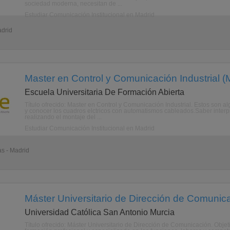
sociedad moderna, necesitan de ...
Estudiar Comunicación Institucional en Madrid
adrid
Master en Control y Comunicación Industrial (
Escuela Universitaria De Formación Abierta
Título ofrecido: Master en Control y Comunicación Industrial. Estos son a
y conocer los cuadros elctricos con automatismos cableados.Saber interpr
realizando el montaje del ...
Estudiar Comunicación Institucional en Madrid
as - Madrid
Máster Universitario de Dirección de Comunica
Universidad Católica San Antonio Murcia
Título ofrecido: Máster Universitario de Dirección de Comunicación. Obje