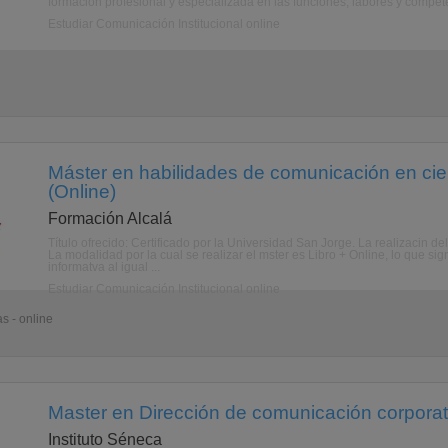
formación profesional y especializada en las funciones, labores y compete
Estudiar Comunicación Institucional online
Máster en habilidades de comunicación en cien
(Online)
Formación Alcalá
Título ofrecido: Certificado por la Universidad San Jorge. La realizacin d
La modalidad por la cual se realizar el mster es Libro + Online, lo que si
informatva al igual ...
Estudiar Comunicación Institucional online
s - online
Master en Dirección de comunicación corporat
Instituto Séneca