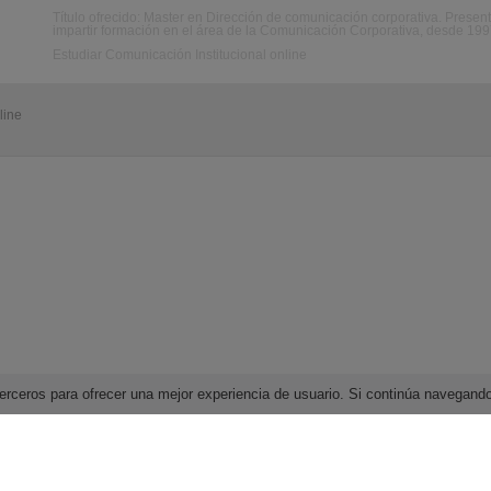
Título ofrecido: Master en Dirección de comunicación corporativa. Present
impartir formación en el área de la Comunicación Corporativa, desde 199
Estudiar Comunicación Institucional online
line
e terceros para ofrecer una mejor experiencia de usuario. Si continúa navega