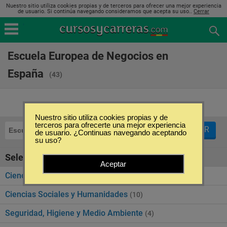
Nuestro sitio utiliza cookies propias y de terceros para ofrecer una mejor experiencia
de usuario. Si continúa navegando consideramos que acepta su uso..
Cerrar
Escuela Europea de Negocios en
España
(43)
Nuestro sitio utiliza cookies propias y de
terceros para ofrecerte una mejor experiencia
FILTRAR
Escuela Europea de Negocios
de usuario. ¿Continuas navegando aceptando
su uso?
Seleccione la categoría
Aceptar
Ciencias Económicas y Empresariales
(24)
Ciencias Sociales y Humanidades
(10)
Seguridad, Higiene y Medio Ambiente
(4)