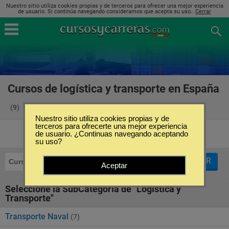
Nuestro sitio utiliza cookies propias y de terceros para ofrecer una mejor experiencia
de usuario. Si continúa navegando consideramos que acepta su uso..
Cerrar
Cursos de logística y transporte en España
(9)
Nuestro sitio utiliza cookies propias y de
terceros para ofrecerte una mejor experiencia
de usuario. ¿Continuas navegando aceptando
su uso?
FILTRAR
Cursos
Logística y Transporte
Aceptar
Seleccione la SubCategoría de "Logística y
Transporte"
Transporte Naval
(7)