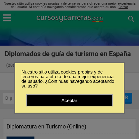
Nuestro sitio utiliza cookies propias y de terceros para ofrecer una mejor experiencia
de usuario. Si continúa navegando consideramos que acepta su uso..
Cerrar
Diplomados de guía de turismo en España
(28)
Nuestro sitio utiliza cookies propias y de
terceros para ofrecerte una mejor experiencia
de usuario. ¿Continuas navegando aceptando
su uso?
FILTRAR
Diplomados
Guía de Turismo
Aceptar
Diplomatura en Turismo (Online)