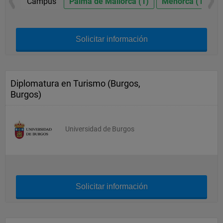
Campus
Palma de Mallorca (1)
Menorca (1)
I
Solicitar información
Diplomatura en Turismo (Burgos,
Burgos)
Universidad de Burgos
Solicitar información