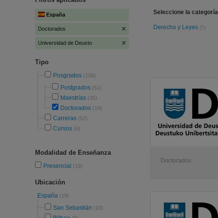
Seleccione la categoría
España
Derecho y Leyes
(7)
Doctorados
Universidad de Deusto
Tipo
Posgrados
(106)
Postgrados
(51)
Maestrías
(36)
Doctorados
(19)
Carreras
(52)
Cursos
(6)
Modalidad de Enseñanza
Doctorados
Presencial
(19)
Ubicación
España
(19)
San Sebastián
(10)