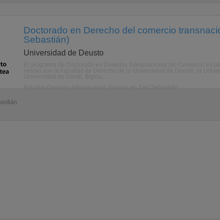
Doctorado en Derecho del comercio transnaci
Sebastián)
Universidad de Deusto
El programa de Doctorado en Derecho Transnacional del Comercio es un p
mismo son la Facultad de Derecho de la Universidad de Deusto, la Univer
Universidad de Gante, Blgica; ...
Estudiar Derecho Internacional Privado en San Sebastián
bastián