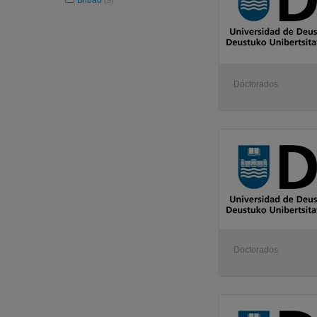
Bilbao
(9)
Doctorados
Doctorados