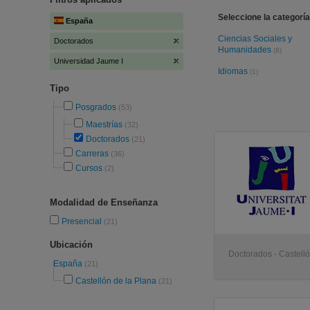
Seleccione la categoría
España
Ciencias Sociales y
Doctorados
Humanidades
(8)
Universidad Jaume I
Idiomas
(1)
Tipo
Posgrados
(53)
Maestrías
(32)
Doctorados
(21)
Carreras
(36)
Cursos
(2)
Modalidad de Enseñanza
Presencial
(21)
Ubicación
Doctorados - Castell
España
(21)
Castellón de la Plana
(21)