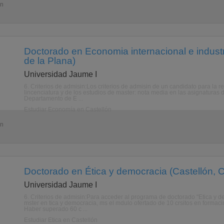
ón
Doctorado en Economia internacional e industri
de la Plana)
Universidad Jaume I
6. Criterios de admisin:Los criterios de admisin de un candidato para la
lincenciatura y de los estudios de master: nota media en las asignaturas
Departamento de E ...
Estudiar Economía en Castellón
ón
Doctorado en Ética y democracia (Castellón, C
Universidad Jaume I
6. Criterios de admisin:Para acceder al programa de doctorado "Etica y d
mster en tica y democracia, ms el mdulo ofertado de 10 crsitos en formacin 
Haber superado 60 c ...
Estudiar Ética en Castellón