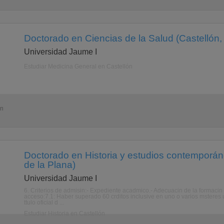
Doctorado en Ciencias de la Salud (Castellón, 
Universidad Jaume I
Estudiar Medicina General en Castellón
ón
Doctorado en Historia y estudios contemporán
de la Plana)
Universidad Jaume I
6. Criterios de admisin:- Expediente acadmico.- Adecuacin de la formacin 
acceso:7.1: Haber superado 60 crditos inclusive en uno o varios msteres u
ttulo oficial d ...
Estudiar Historia en Castellón