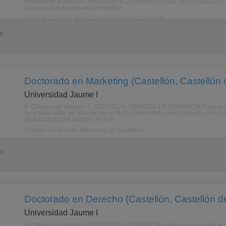
Periodismo (Gradis e Ciencias de la Comunicacin), que han cursado 240 
Comunicacin Audivisual o Periodim ...
Estudiar Ciencias de la Comunicación en Castellón
ón
Doctorado en Marketing (Castellón, Castellón 
Universidad Jaume I
6. Criterios de admisin:1. ACCESO AL PERIODO DE FORMACIN;Para acced
necesario estar en posesin de un ttulo universitario oficial espaol u otr
de Educacin que facultan en el p ...
Estudiar Gestión de Marketing en Castellón
ón
Doctorado en Derecho (Castellón, Castellón de
Universidad Jaume I
6. Criterios de admisin: PERIODO DE FORMACIN:estar en posesin de la Lic