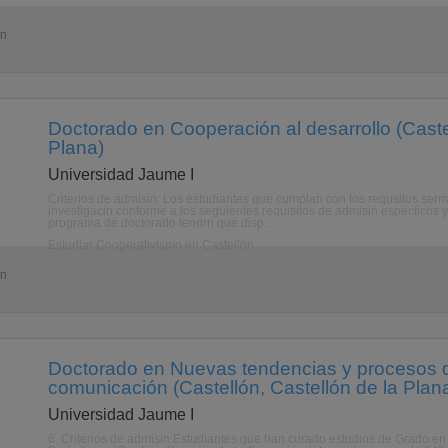
ón
Doctorado en Cooperación al desarrollo (Castel
Plana)
Universidad Jaume I
Criterios de admisin: Los estudiantes que cumplan con los requsitos ser
investigacin conforme a los seguientes requisitos de admisin especficos y 
programa de doctorado tendrn que disp ...
Estudiar Cooperativismo en Castellón
ón
Doctorado en Nuevas tendencias y procesos 
comunicación (Castellón, Castellón de la Plan
Universidad Jaume I
6. Criterios de admisin:Estudiantes que han curado estudios de Grado en