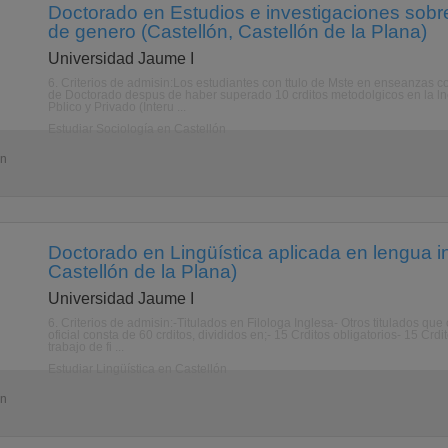
Doctorado en Estudios e investigaciones sobre
de genero (Castellón, Castellón de la Plana)
Universidad Jaume I
6. Criterios de admisin:Los estudiantes con ttulo de Mste en enseanzas 
de Doctorado despus de haber superado 10 crditos metodolgicos en la lne
Pblico y Privado (Interu ...
Estudiar Sociología en Castellón
ón
Doctorado en Lingüística aplicada en lengua i
Castellón de la Plana)
Universidad Jaume I
6. Criterios de admisin:-Titulados en Filologa Inglesa- Otros titulados que
oficial consta de 60 crditos, divididos en;- 15 Crditos obligatorios- 15 Crd
trabajo de fi ...
Estudiar Lingüística en Castellón
ón