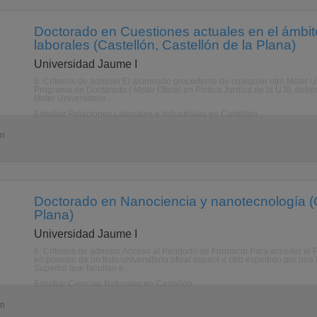
Doctorado en Cuestiones actuales en el ámbito
laborales (Castellón, Castellón de la Plana)
Universidad Jaume I
6. Criterios de admisin:El alumnado procedente de cualquier otro Mster Uni
Programa de Doctarado ( Mster Oficial en Prctica Jurdica de la UJI), debe
Mster Universitario ...
Estudiar Relaciones Laborales e Industriales en Castellón
ón
Doctorado en Nanociencia y nanotecnología (C
Plana)
Universidad Jaume I
6. Criterios de admisin:Acceso al Peridodo de Formacin.Para acceder al
en posesin de un ttulo universitario ofical espaol u otro expedido por un
Superior que facultan e ...
Estudiar Ciencias Naturales en Castellón
ón