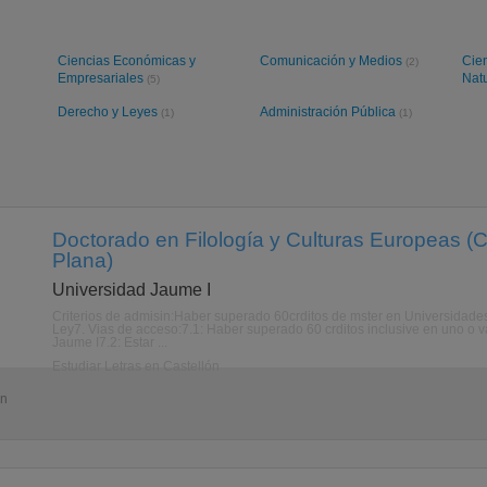
Ciencias Económicas y
Comunicación y Medios
Cien
(2)
Empresariales
Nat
(5)
Derecho y Leyes
Administración Pública
(1)
(1)
Doctorado en Filología y Culturas Europeas (Ca
Plana)
Universidad Jaume I
Criterios de admisin:Haber superado 60crditos de mster en Universidades e
Ley7. Vias de acceso:7.1: Haber superado 60 crditos inclusive en uno o va
Jaume I7.2: Estar ...
Estudiar Letras en Castellón
ón