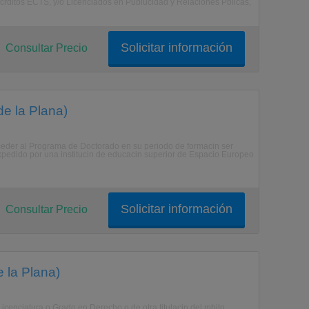
crditos ECTS, y/o Licenciados en Publucidad y Relaciones Pblicas,
Solicitar información
Consultar Precio
de la Plana)
er al Programa de Doctorado en su periodo de formacin ser
o expedido por una institucin de educacin superior de Espacio Europeo
Solicitar información
Consultar Precio
 la Plana)
enciatura o Grado en Derecho o de otra titulacin del mbito