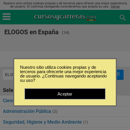
Nuestro sitio utiliza cookies propias y de terceros para ofrecer una mejor experiencia
de usuario. Si continúa navegando consideramos que acepta su uso..
Cerrar
ELOGOS en España
(14)
Nuestro sitio utiliza cookies propias y de
terceros para ofrecerte una mejor experiencia
FILTRAR
ELOGOS
de usuario. ¿Continuas navegando aceptando
su uso?
Seleccione la categoría
Aceptar
Ciencias Económicas y Empresariales
(7)
Administración Pública
(2)
Seguridad, Higiene y Medio Ambiente
(1)