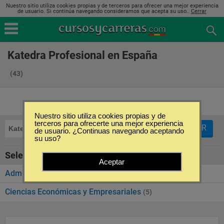
Nuestro sitio utiliza cookies propias y de terceros para ofrecer una mejor experiencia
de usuario. Si continúa navegando consideramos que acepta su uso..
Cerrar
Katedra Profesional en España
(43)
Nuestro sitio utiliza cookies propias y de
terceros para ofrecerte una mejor experiencia
FILTRAR
Katedra Profesional
de usuario. ¿Continuas navegando aceptando
su uso?
Seleccione la categoría
Aceptar
Administración Pública
(38)
Ciencias Económicas y Empresariales
(5)