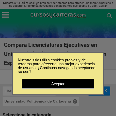
Nuestro sitio utiliza cookies propias y de terceros para ofrecer una mejor experiencia
de usuario. Si continúa navegando consideramos que acepta su uso..
Cerrar
Compara Licenciaturas Ejecutivas en
Universidad Politécnica de Cartagena en
Nuestro sitio utiliza cookies propias y de
España
(20)
terceros para ofrecerte una mejor experiencia
de usuario. ¿Continuas navegando aceptando
su uso?
Aceptar
FILTRAR
Licenciaturas Ejecutivas
Universidad Politécnica de Cartagena
Seleccione la categoría