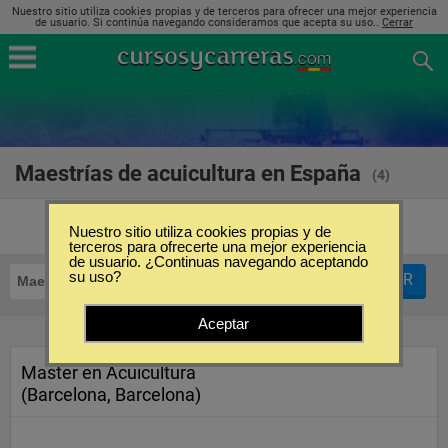
Nuestro sitio utiliza cookies propias y de terceros para ofrecer una mejor experiencia
de usuario. Si continúa navegando consideramos que acepta su uso..
Cerrar
Maestrías de acuicultura en España
(4)
Nuestro sitio utiliza cookies propias y de
terceros para ofrecerte una mejor experiencia
de usuario. ¿Continuas navegando aceptando
su uso?
FILTRAR
Maestrías
Acuicultura
Aceptar
Master en Acuicultura
(Barcelona, Barcelona)