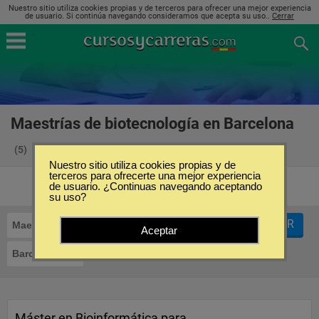
Nuestro sitio utiliza cookies propias y de terceros para ofrecer una mejor experiencia
de usuario. Si continúa navegando consideramos que acepta su uso..
Cerrar
Maestrías de biotecnología en Barcelona
(5)
Nuestro sitio utiliza cookies propias y de
terceros para ofrecerte una mejor experiencia
de usuario. ¿Continuas navegando aceptando
su uso?
FILTRAR
Maestrías
Biotecnología
Aceptar
Barcelona
Máster en Bioinformática para