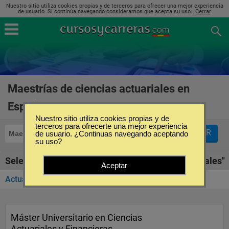
Nuestro sitio utiliza cookies propias y de terceros para ofrecer una mejor experiencia
de usuario. Si continúa navegando consideramos que acepta su uso..
Cerrar
Maestrías de ciencias actuariales en
España
(2)
Nuestro sitio utiliza cookies propias y de
terceros para ofrecerte una mejor experiencia
FILTRAR
Maestrías
de usuario. ¿Continuas navegando aceptando
Ciencias Actuariales
su uso?
Seleccione la SubCategoría de "Ciencias Actuariales"
Aceptar
Actuario
(2)
Máster Universitario en Ciencias
Actuariales y Financieras