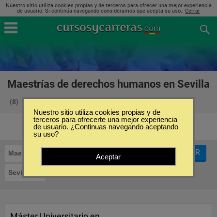
Nuestro sitio utiliza cookies propias y de terceros para ofrecer una mejor experiencia
de usuario. Si continúa navegando consideramos que acepta su uso..
Cerrar
Maestrías de derechos humanos en Sevilla
(8)
Nuestro sitio utiliza cookies propias y de
terceros para ofrecerte una mejor experiencia
de usuario. ¿Continuas navegando aceptando
su uso?
FILTRAR
Maestrías
Derechos Humanos
Aceptar
Sevilla
Máster Universitario en