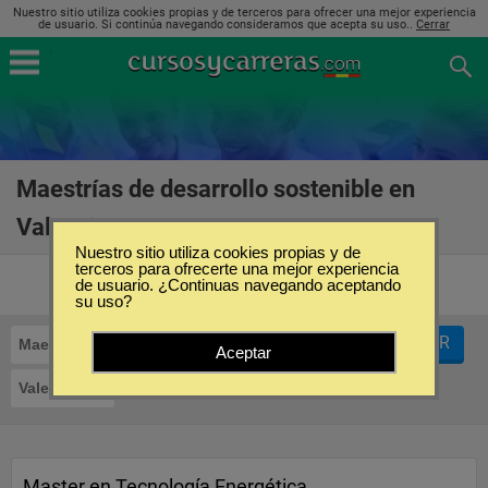
Nuestro sitio utiliza cookies propias y de terceros para ofrecer una mejor experiencia
de usuario. Si continúa navegando consideramos que acepta su uso..
Cerrar
Maestrías de desarrollo sostenible en
Valencia
(6)
Nuestro sitio utiliza cookies propias y de
terceros para ofrecerte una mejor experiencia
de usuario. ¿Continuas navegando aceptando
su uso?
FILTRAR
Maestrías
Desarrollo Sostenible
Aceptar
Valencia
Master en Tecnología Energética