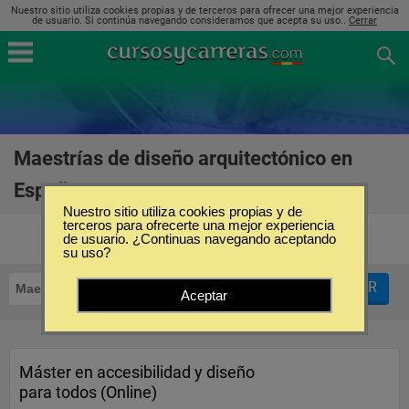
Nuestro sitio utiliza cookies propias y de terceros para ofrecer una mejor experiencia
de usuario. Si continúa navegando consideramos que acepta su uso..
Cerrar
Maestrías de diseño arquitectónico en
España
(5)
Nuestro sitio utiliza cookies propias y de
terceros para ofrecerte una mejor experiencia
de usuario. ¿Continuas navegando aceptando
su uso?
FILTRAR
Maestrías
Diseño Arquitectónico
Aceptar
Máster en accesibilidad y diseño
para todos (Online)