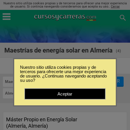
Nuestro sitio utiliza cookies propias y de terceros para ofrecer una mejor experiencia
de usuario. Si continúa navegando consideramos que acepta su uso..
Cerrar
Maestrías de energía solar en Almería
(4)
Nuestro sitio utiliza cookies propias y de
terceros para ofrecerte una mejor experiencia
de usuario. ¿Continuas navegando aceptando
su uso?
FILTRAR
Maestrías
Energía Solar
Almería
Aceptar
Máster Propio en Energía Solar
(Almería, Almería)