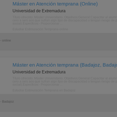
Máster en Atención temprana (Online)
Universidad de Extremadura
Título ofrecido: Máster Universitario. Objetivos:General:Capacitar al al
cero a seis aos que sufran algn tipo de discapacidad o tengan riesgo de pa
social).Especficos:- Proporcionar ...
Estudiar Estimulación Temprana online
- online
Máster en Atención temprana (Badajoz, Badaj
Universidad de Extremadura
Título ofrecido: Máster Universitario. Objetivos:General:Capacitar al al
cero a seis aos que sufran algn tipo de discapacidad o tengan riesgo de pa
social).Especficos:- Proporcionar ...
Estudiar Estimulación Temprana en Badajoz
 - Badajoz