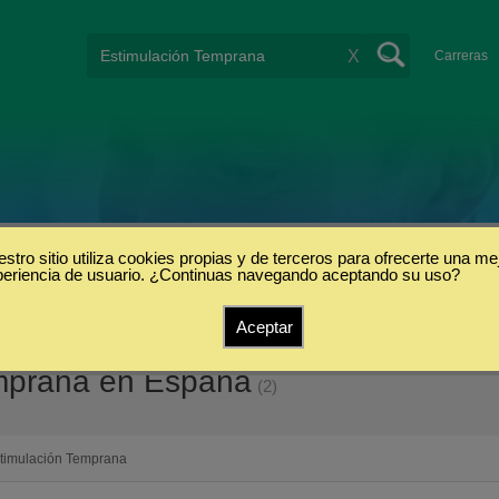
X
Carreras
stro sitio utiliza cookies propias y de terceros para ofrecerte una me
periencia de usuario. ¿Continuas navegando aceptando su uso?
Aceptar
emprana en España
(2)
timulación Temprana