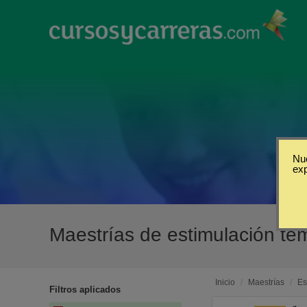
Nue
ex
Maestrías de estimulación t
Inicio
/
Maestrías
/
Es
Filtros aplicados