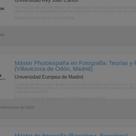
Universidad Rey Juan Carlos
A la finalización de este Master de Fotografía dominarás la tecnología di
aprenderás las posibilidades de la iluminación en la creación, los filtros, lo
Estudiar Publicidad en Fuenlabrada
ada
Máster Photoespaña en Fotografía: Teorías y P
(Villaviciosa de Odón, Madrid)
Universidad Europea de Madrid
La fotografa forma parte de los cimientos de la cultura contempornea. En su
indirectamente, a construir un mundo predominantemente visual.Las relac
entender la evolucin ...
Estudiar Fotografía Profesional en Villaviciosa de Odón
 Villaviciosa de Odón
Máster de fotografía (Barcelona, Barcelona)