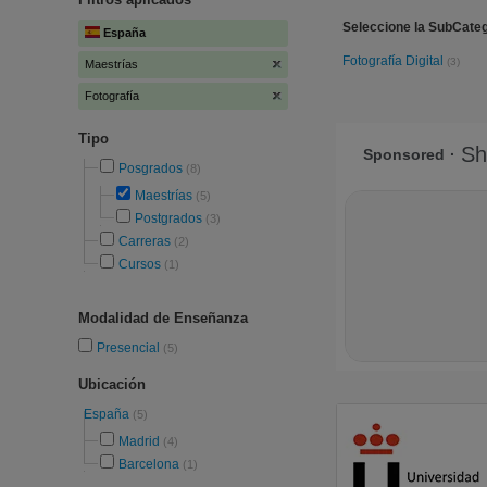
Seleccione la SubCateg
España
Fotografía Digital
(3)
Maestrías
Fotografía
Tipo
Posgrados
(8)
Maestrías
(5)
Postgrados
(3)
Carreras
(2)
Cursos
(1)
Modalidad de Enseñanza
Presencial
(5)
Ubicación
España
(5)
Madrid
(4)
Barcelona
(1)