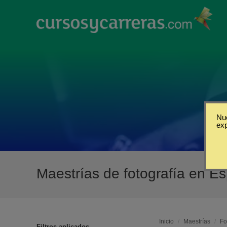
Nue
ex
Maestrías de fotografía en E
Inicio
/
Maestrías
/
Fo
Filtros aplicados