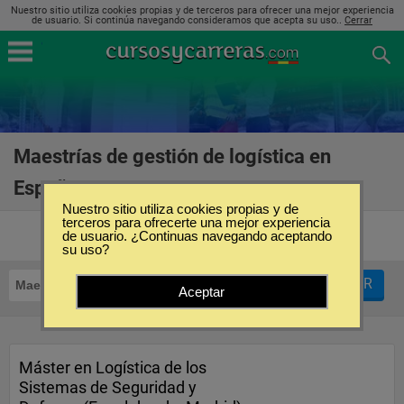
Nuestro sitio utiliza cookies propias y de terceros para ofrecer una mejor experiencia
de usuario. Si continúa navegando consideramos que acepta su uso..
Cerrar
Maestrías de gestión de logística en
España
(7)
Nuestro sitio utiliza cookies propias y de
terceros para ofrecerte una mejor experiencia
de usuario. ¿Continuas navegando aceptando
su uso?
FILTRAR
Maestrías
Gestión de Logística
Aceptar
Máster en Logística de los
Sistemas de Seguridad y