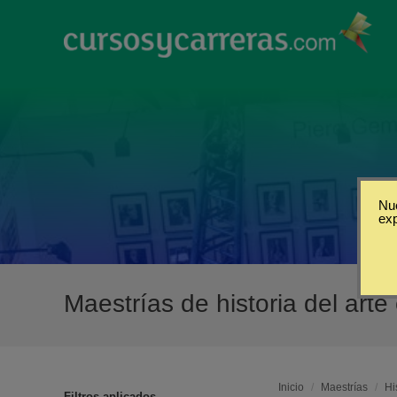
Nue
ex
Maestrías de historia del art
Inicio
/
Maestrías
/
Hi
Filtros aplicados