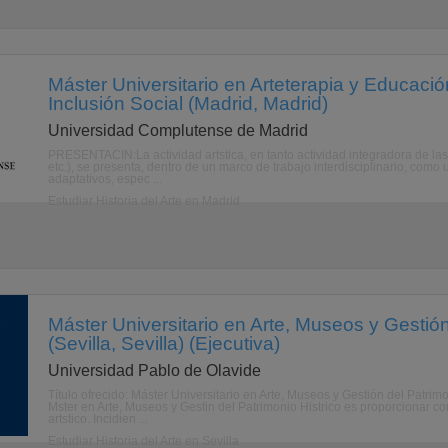
Máster Universitario en Arteterapia y Educación
Inclusión Social (Madrid, Madrid)
Universidad Complutense de Madrid
PRESENTACIN:La actividad artstica, en tanto actividad integradora de las 
etc.), se presenta, dentro de un marco de trabajo interdisciplinario, como 
adaptativos, espec ...
Estudiar Historia del Arte en Madrid
Máster Universitario en Arte, Museos y Gestión
(Sevilla, Sevilla) (Ejecutiva)
Universidad Pablo de Olavide
Título ofrecido: Máster Universitario en Arte, Museos y Gestión del Patrim
Mster en Arte, Museos y Gestin del Patrimonio Histrico es proporcionar con
artstico. Incidien ...
Estudiar Historia del Arte en Sevilla