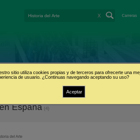
X
Carreras
stro sitio utiliza cookies propias y de terceros para ofrecerte una me
periencia de usuario. ¿Continuas navegando aceptando su uso?
Aceptar
e en España
(4)
storia del Arte