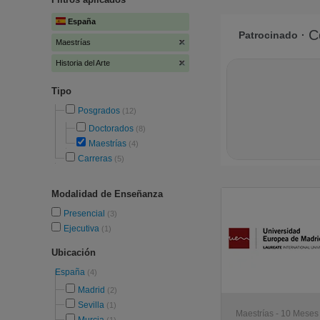
España
Maestrías
Historia del Arte
Tipo
Posgrados
(12)
Doctorados
(8)
Maestrías
(4)
Carreras
(5)
Modalidad de Enseñanza
Presencial
(3)
Ejecutiva
(1)
Ubicación
España
(4)
Madrid
(2)
Sevilla
(1)
Maestrías - 10 Meses 