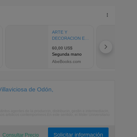
illaviciosa de Odón,
tintos agentes de la produccin, distribucin, gestin e intermediacin,
s artsticos contemporneos.En este sentido, el Mster Universitario
Solicitar información
Consultar Precio