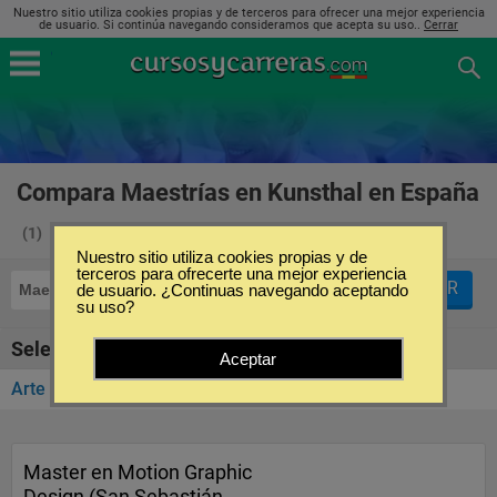
Nuestro sitio utiliza cookies propias y de terceros para ofrecer una mejor experiencia
de usuario. Si continúa navegando consideramos que acepta su uso..
Cerrar
Compara Maestrías en Kunsthal en España
(1)
Nuestro sitio utiliza cookies propias y de
terceros para ofrecerte una mejor experiencia
FILTRAR
Maestrías
de usuario. ¿Continuas navegando aceptando
Kunsthal
su uso?
Seleccione la categoría
Aceptar
Arte y Diseño
(1)
Master en Motion Graphic
Design (San Sebastián,