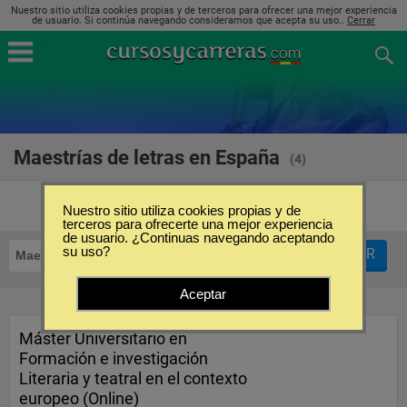
Nuestro sitio utiliza cookies propias y de terceros para ofrecer una mejor experiencia
de usuario. Si continúa navegando consideramos que acepta su uso..
Cerrar
Maestrías de letras en España
(4)
Nuestro sitio utiliza cookies propias y de
terceros para ofrecerte una mejor experiencia
de usuario. ¿Continuas navegando aceptando
su uso?
FILTRAR
Maestrías
Letras
Aceptar
Máster Universitario en
Formación e investigación
Literaria y teatral en el contexto
europeo (Online)