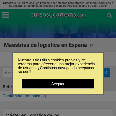
Nuestro sitio utiliza cookies propias y de terceros para ofrecer una mejor experiencia
de usuario. Si continúa navegando consideramos que acepta su uso..
Cerrar
Maestrías de logística en España
(7)
Nuestro sitio utiliza cookies propias y de
terceros para ofrecerte una mejor experiencia
de usuario. ¿Continuas navegando aceptando
su uso?
FILTRAR
Maestrías
Logística
Aceptar
Seleccione la SubCategoría de "Logística"
Gestión de Logística
(7)
Máster en Logística de los