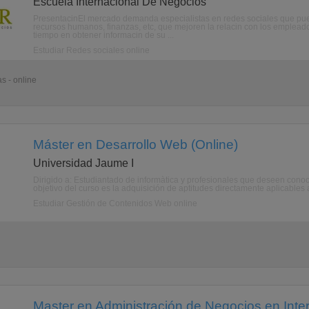
Escuela Internacional De Negocios
PresentacinEl mercado demanda especialistas en redes sociales que pue
recursos humanos, finanzas, etc, que mejoren la relacin con los empleado
tiempo en obtener informacin de su ...
Estudiar Redes sociales online
s - online
Máster en Desarrollo Web (Online)
Universidad Jaume I
Dirigido a: Estudiantado de informàtica y profesionales que deseen conoc
objetivo del curso es la adquisición de aptitudes directamente aplicables 
Estudiar Gestión de Contenidos Web online
Master en Administración de Negocios en Inte