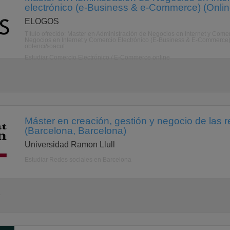
electrónico (e-Business & e-Commerce) (Onlin
ELOGOS
Título ofrecido: Master en Administración de Negocios en Internet y Come
Negocios en Internet y Comercio Electrónico (E-Business & E-Commerce) 
obtenci&oacut ...
Estudiar Comercio Electrónico / E-Commerce online
Máster en creación, gestión y negocio de las r
(Barcelona, Barcelona)
Universidad Ramon Llull
Estudiar Redes sociales en Barcelona
a