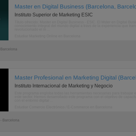
Master en Digital Business (Barcelona, Barcel
Instituto Superior de Marketing ESIC
Título ofrecido: Master en Digital Business - ESIC. El Mster en Digital Bu
conocimiento integral del mundo digital a travs de la experiencia que tr
revolucionado el m ...
Estudiar Marketing Online en Barcelona
- Barcelona
Master Profesional en Marketing Digital (Barce
Instituto Internacional de Marketing y Negocio
Este programa engloba todas las herramientas necesarias para trabajar en
este sector. Hemos desarrollado este programa con el objetivo de capaci
con el entorno digital ...
Estudiar Comercio Electrónico / E-Commerce en Barcelona
 - Barcelona