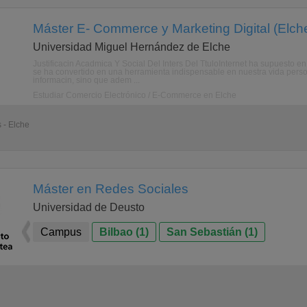
Máster E- Commerce y Marketing Digital (Elche
Universidad Miguel Hernández de Elche
Justificacin Acadmica Y Social Del Inters Del TtuloInternet ha supuesto e
se ha convertido en una herramienta indispensable en nuestra vida person
informacin, sino que adem ...
Estudiar Comercio Electrónico / E-Commerce en Elche
 - Elche
Máster en Redes Sociales
Universidad de Deusto
Campus
Bilbao (1)
San Sebastián (1)