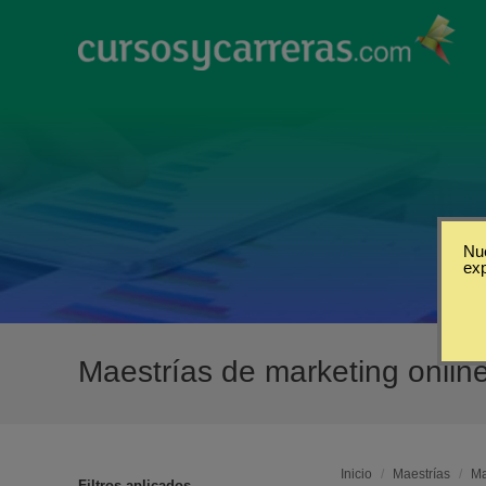
Nue
ex
Maestrías de marketing onli
Inicio
/
Maestrías
/
Ma
Filtros aplicados