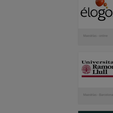
Maestrías - online
Maestrías - Barcelon