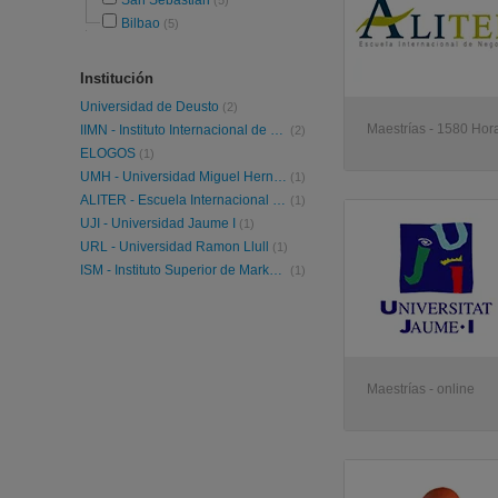
San Sebastián
(5)
Bilbao
(5)
Institución
Universidad de Deusto
(2)
Maestrías - 1580 Hora
IIMN - Instituto Internacional de Marketing y Negocio
(2)
ELOGOS
(1)
UMH - Universidad Miguel Hernández de Elche
(1)
ALITER - Escuela Internacional De Negocios
(1)
UJI - Universidad Jaume I
(1)
URL - Universidad Ramon Llull
(1)
ISM - Instituto Superior de Marketing ESIC
(1)
Maestrías - online