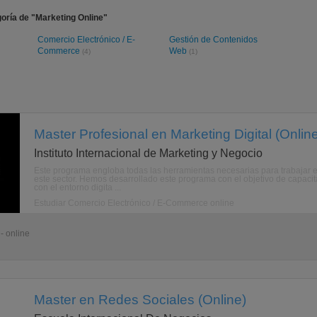
oría de "Marketing Online"
Comercio Electrónico / E-
Gestión de Contenidos
Commerce
Web
(4)
(1)
Master Profesional en Marketing Digital (Onlin
Instituto Internacional de Marketing y Negocio
Este programa engloba todas las herramientas necesarias para trabajar en
este sector. Hemos desarrollado este programa con el objetivo de capaci
con el entorno digita ...
Estudiar Comercio Electrónico / E-Commerce online
- online
Master en Redes Sociales (Online)