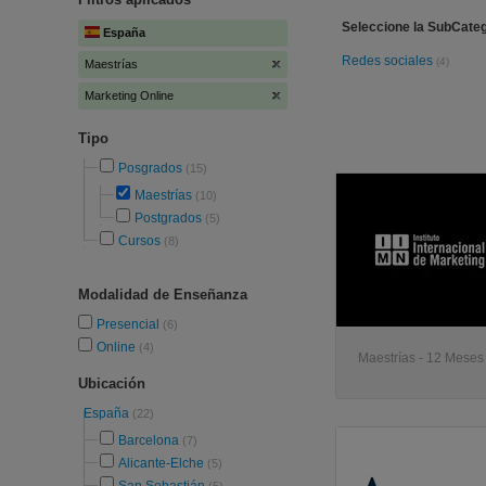
Seleccione la SubCateg
España
Redes sociales
(4)
Maestrías
Marketing Online
Tipo
Posgrados
(15)
Maestrías
(10)
Postgrados
(5)
Cursos
(8)
Modalidad de Enseñanza
Presencial
(6)
Online
(4)
Maestrías - 12 Meses 
Ubicación
España
(22)
Barcelona
(7)
Alicante-Elche
(5)