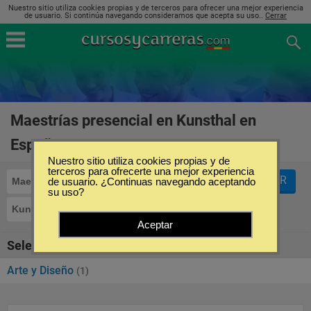
Nuestro sitio utiliza cookies propias y de terceros para ofrecer una mejor experiencia
de usuario. Si continúa navegando consideramos que acepta su uso..
Cerrar
Maestrías presencial en Kunsthal en
España
(1)
Nuestro sitio utiliza cookies propias y de
terceros para ofrecerte una mejor experiencia
FILTRAR
Maestrías
de usuario. ¿Continuas navegando aceptando
Presencial
su uso?
Kunsthal
Aceptar
Seleccione la categoría
Arte y Diseño
(1)