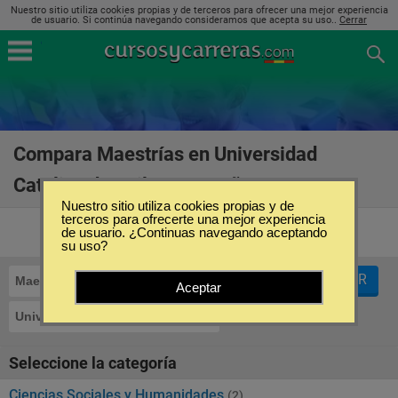
Nuestro sitio utiliza cookies propias y de terceros para ofrecer una mejor experiencia
de usuario. Si continúa navegando consideramos que acepta su uso..
Cerrar
Compara Maestrías en Universidad
Catolica de Avila en España
(5)
Nuestro sitio utiliza cookies propias y de
terceros para ofrecerte una mejor experiencia
de usuario. ¿Continuas navegando aceptando
su uso?
FILTRAR
Maestrías
Aceptar
Universidad Catolica de Avila
Seleccione la categoría
Ciencias Sociales y Humanidades
(2)