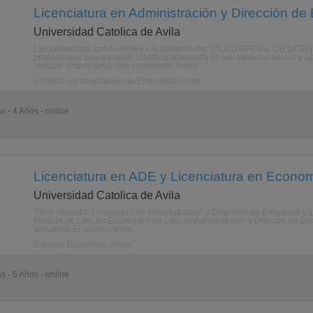
Licenciatura en Administración y Dirección de
Universidad Catolica de Avila
Las enseanzas conducentes a la obtencin del TTULO OFICIAL DE L
proporcionar una formacin cientfica adecuada en los aspectos bsicos y a
direccin empresarial. Sus contenidos tratan ...
Estudiar Administración de Empresas online
s - 4 Años - online
Licenciatura en ADE y Licenciatura en Econom
Universidad Catolica de Avila
Título ofrecido: Licenciado en Administración y Dirección de Empresas y
titulacin de Ldo. en Economa y de Ldo. en Administracin y Direccin de E
simultnea.El alumno tendr, ...
Estudiar Economía online
s - 5 Años - online