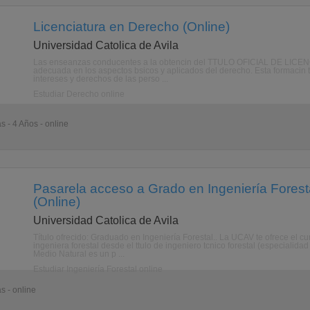
Licenciatura en Derecho (Online)
Universidad Catolica de Avila
Las enseanzas conducentes a la obtencin del TTULO OFICIAL DE LICE
adecuada en los aspectos bsicos y aplicados del derecho. Esta formacin t
intereses y derechos de las perso ...
Estudiar Derecho online
s - 4 Años - online
Pasarela acceso a Grado en Ingeniería Foresta
(Online)
Universidad Catolica de Avila
Título ofrecido: Graduado en Ingeniería Forestal.. La UCAV te ofrece el 
ingeniera forestal desde el ttulo de ingeniero tcnico forestal (especialida
Medio Natural es un p ...
Estudiar Ingeniería Forestal online
s - online