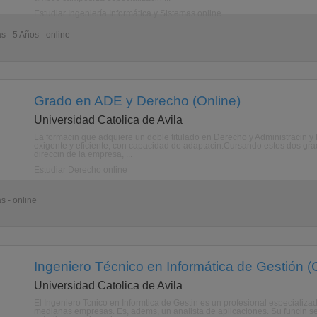
Estudiar Ingeniería Informática y Sistemas online
s - 5 Años - online
Grado en ADE y Derecho (Online)
Universidad Catolica de Avila
La formacin que adquiere un doble titulado en Derecho y Administracin y 
exigente y eficiente, con capacidad de adaptacin.Cursando estos dos grad
direccin de la empresa, ...
Estudiar Derecho online
s - online
Ingeniero Técnico en Informática de Gestión (
Universidad Catolica de Avila
El Ingeniero Tcnico en Informtica de Gestin es un profesional especializa
medianas empresas. Es, adems, un analista de aplicaciones. Su funcin se 