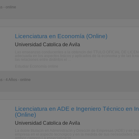
s - online
Licenciatura en Economía (Online)
Universidad Catolica de Avila
Las enseanzas conducentes a la obtencin del TTULO OFICIAL DE LICE
adecuada en los aspectos bsicos y aplicados de la economa y de las tcnica
las relaciones entre distintos el ...
Estudiar Economía online
s - 4 Años - online
Licenciatura en ADE e Ingeniero Técnico en I
(Online)
Universidad Catolica de Avila
La doble titulacin en Administracin y Direccin de Empresas (ADE) y en In
empresa en el aspecto tecnolgico y en la medida de sus necesidades.Sus 
ambos campos.La especializacin ...