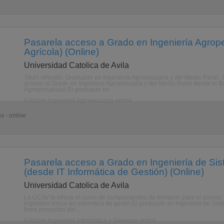
Pasarela acceso a Grado en Ingeniería Agrope
Agrícola) (Online)
Universidad Catolica de Avila
Título ofrecido: Graduado en Ingeniería Agropecuaria y del Medio Rural.
acceso al Grado en Ingeniera Agropecuaria y del Medio Rural desde el tt
Agropecuarias).El graduado en ...
Estudiar Ingeniería Agropecuaria online
s - online
Pasarela acceso a Grado en Ingeniería de Sis
(desde IT Informática de Gestión) (Online)
Universidad Catolica de Avila
La UCAV te ofrece el curso de complementos de formacin para el acceso a
ingeniero tcnico en informtica de gestin.El graduado en Ingeniera de Siste
firma proyectos del ...
Estudiar Ingeniería Informática y Sistemas online