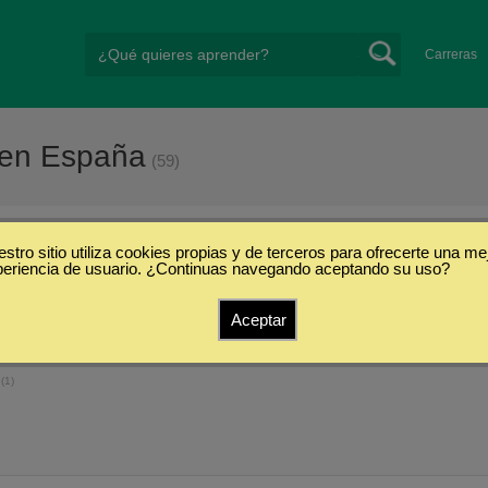
Carreras
a en España
(59)
stro sitio utiliza cookies propias y de terceros para ofrecerte una me
olica de Avila
periencia de usuario. ¿Continuas navegando aceptando su uso?
Aceptar
Ciencias Económicas y
Derecho y Leyes
Sal
(9)
Empresariales
(17)
s
(1)