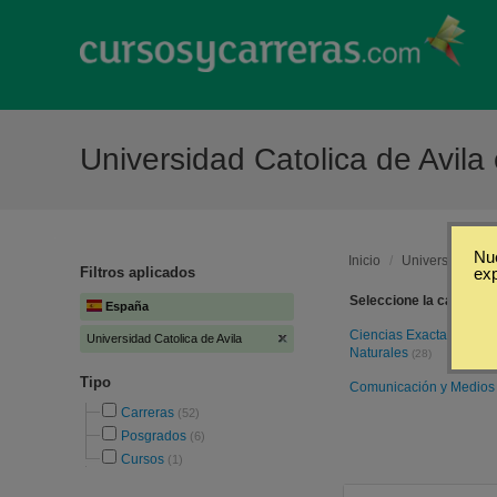
Universidad Catolica de Avil
Nue
Inicio
/
Universidad Cat
Filtros aplicados
ex
Seleccione la categoría
España
Ciencias Exactas y
Universidad Catolica de Avila
Naturales
(28)
Tipo
Comunicación y Medio
Carreras
(52)
Posgrados
(6)
Cursos
(1)