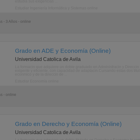
estudia sus exigencias ...
Estudiar Ingeniería Informática y Sistemas online
s - 3 Años - online
Grado en ADE y Economía (Online)
Universidad Catolica de Avila
La formacin que adquiere un doble graduado en Administracin y Direccin 
exigente y eficiente, con capacidad de adaptacin.Cursando estas dos titu
econmico y de la direccin de ...
Estudiar Economía online
s - online
Grado en Derecho y Economía (Online)
Universidad Catolica de Avila