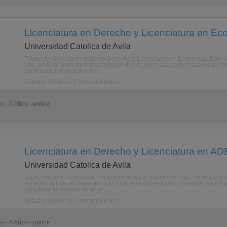
Licenciatura en Derecho y Licenciatura en Ec
Universidad Catolica de Avila
Título ofrecido: Licenciado en Derecho y Licenciado en Economía.. Este p
Ldo. en Economa, de forma independiente, pero que sern cursados de for
totalmente independientes, ...
Estudiar Derecho Comercial online
s - 6 Años - online
Licenciatura en Derecho y Licenciatura en ADE
Universidad Catolica de Avila
Título ofrecido: Licenciado en Administración y Dirección de Empresas y 
titulacin de Ldo. en Derecho y de Ldo. en Administracin y Direccin de E
simultnea.El alumno tendr, p ...
Estudiar Derecho Comercial online
s - 6 Años - online