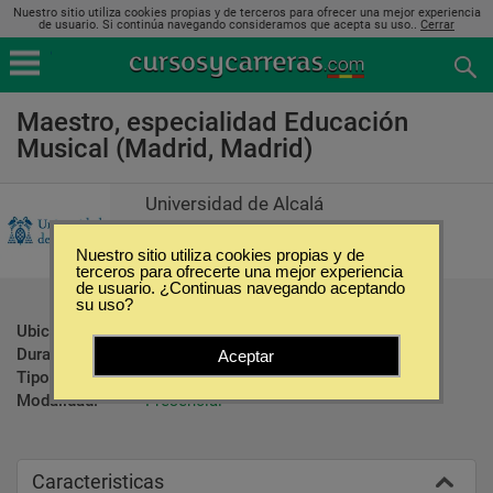
Nuestro sitio utiliza cookies propias y de terceros para ofrecer una mejor experiencia
de usuario. Si continúa navegando consideramos que acepta su uso..
Cerrar
Maestro, especialidad Educación
Musical (Madrid, Madrid)
Universidad de Alcalá
Nuestro sitio utiliza cookies propias y de
terceros para ofrecerte una mejor experiencia
de usuario. ¿Continuas navegando aceptando
su uso?
Ubicación:
Madrid - Madrid
Duración:
3 Años
Aceptar
Tipo:
Carreras Universitarias
Modalidad:
Presencial
Caracteristicas