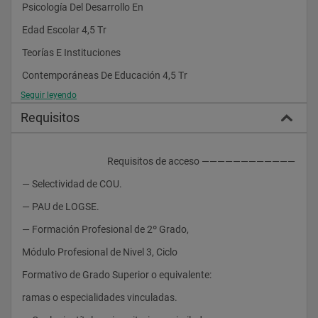
Psicología Del Desarrollo En
Edad Escolar 4,5 Tr
Teorías E Instituciones
Contemporáneas De Educación 4,5 Tr
Seguir leyendo
Formación Vocal Y Auditiva 4,5 Tr
Requisitos
Idioma Extranjero Y Su Didáctica
(Francés O Inglés) 7 Tr
					Requisitos de acceso ————————————
Matemáticas Y Su Didáctica 7,5 Tr
— Selectividad de COU.
Psicología De La Educación 4,5 Tr
— PAU de LOGSE.
Segundo Curso
— Formación Profesional de 2º Grado,
Agrupaciones Musicales 9 Tr
Módulo Profesional de Nivel 3, Ciclo
Bases Psicopedagógicas De La
Formativo de Grado Superior o equivalente:
Educación Especial 9 Tr
ramas o especialidades vinculadas.
Educación Física Y Su Didáctica 6 Tr