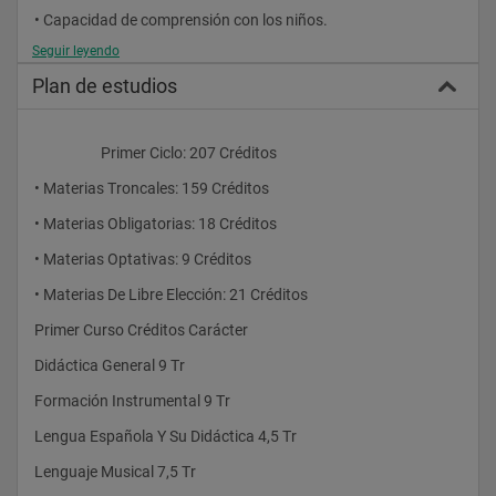
• Capacidad de comprensión con los niños.
Seguir leyendo
• Paciencia, tolerancia y flexibilidad.
Plan de estudios
• Capacidad de: análisis, atención, percepción,
expresión y persuasión.
                    Primer Ciclo: 207 Créditos
• Buena memoria y creatividad.
• Materias Troncales: 159 Créditos
Salidas profesionales ———————————
• Materias Obligatorias: 18 Créditos
Trabajan en academias y centros privados de enseñanza;
• Materias Optativas: 9 Créditos
en escuelas y centros públicos de educación
• Materias De Libre Elección: 21 Créditos
primaria; en centros educativos de hospitales, de
Primer Curso Créditos Carácter
cárceles y de ONGs. Trabajos alternativos pueden
Didáctica General 9 Tr
realizarse en bibliotecas, museos, etc. Sus funciones
Formación Instrumental 9 Tr
son las de impartir docencia, ejercer como jefe
Lengua Española Y Su Didáctica 4,5 Tr
de estudios o de director de escuela o colegio.
Lenguaje Musical 7,5 Tr