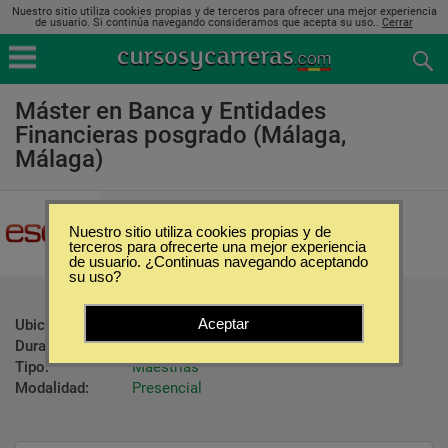
Nuestro sitio utiliza cookies propias y de terceros para ofrecer una mejor experiencia
de usuario. Si continúa navegando consideramos que acepta su uso..
Cerrar
Máster en Banca y Entidades
Financieras posgrado (Málaga,
Málaga)
Escuela de Negocios Malagueña
Nuestro sitio utiliza cookies propias y de
terceros para ofrecerte una mejor experiencia
de usuario. ¿Continuas navegando aceptando
su uso?
Aceptar
Ubicación:
Málaga - Málaga
Duración:
420 Horas
Tipo:
Maestrías
Modalidad:
Presencial