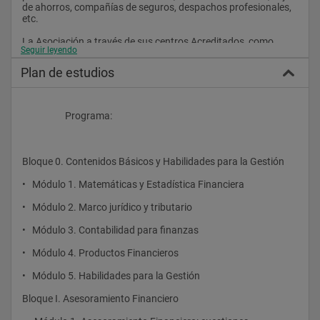
de ahorros, compañías de seguros, despachos profesionales, 
etc.
La Asociación a través de sus centros Acreditados, como 
Seguir leyendo
ESESA, otorgan las Certificaciones Profesionales para ejercer 
las funciones de Planificador y Asesor Financiero que 
Plan de estudios
garantiza un nivel de conocimientos, aptitudes y capacidades 
reconocidas a nivel internacional.
                    Programa:
El programa del Máster en Banca y Entidades Financieras de 
Posgrado tienen una duración de 420 horas lectivas 
distribuidas principalmente en 3 Bloques.
Bloque 0. Contenidos Básicos y Habilidades para la Gestión
El Contenido del Bloque I de Asesoramiento Financiero ha sido 
•   Módulo 1. Matemáticas y Estadística Financiera
adaptado a los requerimientos del EFPA para responder a las 
exigencias del examen para la obtención del Título de Asesor 
•   Módulo 2. Marco jurídico y tributario
Financiero Europeo expedido por tal organismo.
•   Módulo 3. Contabilidad para finanzas
•   Módulo 4. Productos Financieros
Objetivos   
•   Módulo 5. Habilidades para la Gestión
El principal objetivo del programa es formar a especialistas de 
alto nivel en materia bancaria y financiera, que estén 
Bloque I. Asesoramiento Financiero 
capacitados para desarrollar funciones analíticas y de gestión 
en entidades financieras y en empresas de cualquier 