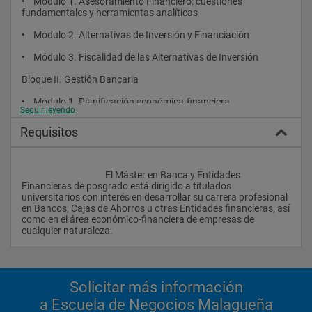
•    Módulo 1. Asesoramiento Financiero: cuestiones 
naturaleza.
fundamentales y herramientas analíticas
 La finalidad de ESESA es que el Máster en Banca y Entidades 
•    Módulo 2. Alternativas de Inversión y Financiación
Financieras de posgrado sea por tanto:
•    Módulo 3. Fiscalidad de las Alternativas de Inversión
 • El instrumento necesario para adquirir formación en el área 
de banca y finanzas y obtener una proyección máxima en la 
Bloque II. Gestión Bancaria
carrera profesional.
•    Módulo 1. Planificación económica-financiera
 • Un programa que proporciona una formación sólida y 
Seguir leyendo
actualizada, que enfatiza en las técnicas de análisis y de 
•    Módulo 2. Análisis y Gestión
gestión y sus aplicaciones prácticas.
Requisitos
•    Módulo 3. Otras Áreas de Gestión
 • Un programa con una metodología muy participativa, que 
combina la exposición de marcos conceptuales con resolución 
de casos prácticos basados en situaciones reales, que se 
					El Máster en Banca y Entidades 
presentan en la actividad diaria de las entidades financieras.
Financieras de posgrado está dirigido a titulados 
universitarios con interés en desarrollar su carrera profesional 
en Bancos, Cajas de Ahorros u otras Entidades financieras, así 
como en el área económico-financiera de empresas de 
Metodología   
cualquier naturaleza.                
La metodología utilizada en todos los programa de ESESA y en 
concreto en el Máster de Banca y Entidades Financieras de 
posgrado es altamente práctica, potenciando la utilización de 
Solicitar más información
las siguientes herramientas pedagógicas:
a Escuela de Negocios Malagueña
• Discusión y Resolución de casos prácticos de empresas 