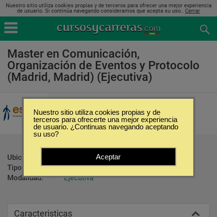
Nuestro sitio utiliza cookies propias y de terceros para ofrecer una mejor experiencia
de usuario. Si continúa navegando consideramos que acepta su uso..
Cerrar
Master en Comunicación,
Organización de Eventos y Protocolo
(Madrid, Madrid) (Ejecutiva)
Escuela Superior de Negocios y
Tecnologias
Nuestro sitio utiliza cookies propias y de
terceros para ofrecerte una mejor experiencia
de usuario. ¿Continuas navegando aceptando
su uso?
Aceptar
Ubicación:
Madrid - Madrid
Tipo:
Maestrías
Modalidad:
Ejecutiva
Caracteristicas