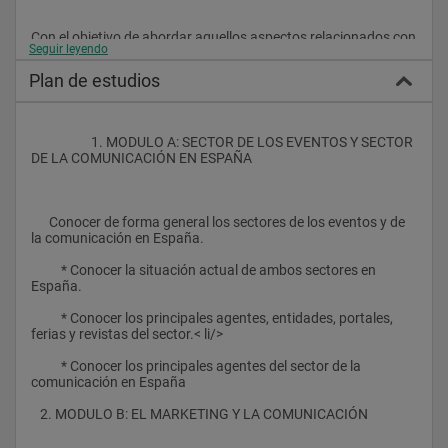
Con el objetivo de abordar aquellos aspectos relacionados con 
Seguir leyendo
la comunicación empresarial e institucional, así como con la 
organización de eventos y el protocolo, esden ha diseñado el 
Plan de estudios
Máster en Comunicación, Organización de Eventos y 
Protocolo.
                    1. MODULO A: SECTOR DE LOS EVENTOS Y SECTOR 
DE LA COMUNICACIÓN EN ESPAÑA
Esden ha realizado un importante esfuerzo a la hora de 
diseñar el programa de este Máster, con el fin de ofrecer una 
formación lo más adecuada posible a las necesidades de los 
participantes. Se trata de un Máster eminentemente práctico a 
      Conocer de forma general los sectores de los eventos y de 
través del cual se pretende dotar a los participantes de los 
la comunicación en España.
conocimientos necesarios para afrontar el día a día de la 
comunicación de una empresa, una institución o desde la 
          * Conocer la situación actual de ambos sectores en 
perspectiva de una agencia.
España.
Para ello, se contará con un claustro de profesores formado 
          * Conocer los principales agentes, entidades, portales, 
por profesionales del sector que aportarán todos sus 
ferias y revistas del sector.< li/>
conocimientos y experiencia.
          * Conocer los principales agentes del sector de la 
comunicación en España
Cambridge International Diploma in Effective Business 
   2. MODULO B: EL MARKETING Y LA COMUNICACIÓN
Communication