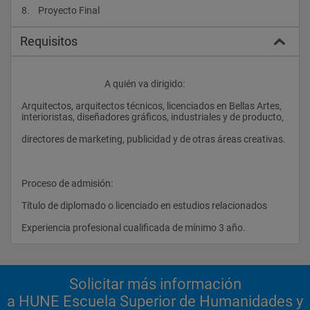
Título Propio de Master en Inteligencia Creativa, Diseño y 
8.    Proyecto Final				
Comunicación, expedido por la Universidad Politécnica de 
Madrid.
Requisitos
Aunque no determinante para la realización del curso, sí es 
requisito de la UPM para homologar el título de Master estar 
en posesión del grado de diplomado.
					A quién va dirigido: 
Para los alumnos que no cumplan las condiciones anteriores y 
accedan al curso mediante la presenteción de un curriculo de 
Arquitectos, arquitectos técnicos, licenciados en Bellas Artes, 
experiencia, se les expedirá certificado de asistencia.
interioristas, diseñadores gráficos, industriales y de producto,
directores de marketing, publicidad y de otras áreas creativas.
Total de créditos de estudio: 50
Proceso de admisión:
Título de diplomado o licenciado en estudios relacionados
Experiencia profesional cualificada de mínimo 3 año.                
Solicitar más información
a HUNE Escuela Superior de Humanidades y