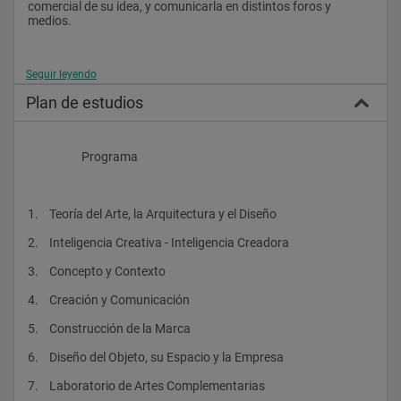
comercial de su idea, y comunicarla en distintos foros y 
medios.
Seguir leyendo
Salidas profesionales
Plan de estudios
Empresas y estudios cuya actividad esté relacionada directa o 
indirectamente con:
• Arquitectura
                    Programa
• Diseño
• Interiorismo
1.    Teoría del Arte, la Arquitectura y el Diseño
• Fotografía
2.    Inteligencia Creativa - Inteligencia Creadora
• Publicidad
3.    Concepto y Contexto
• Marketing
4.    Creación y Comunicación
• Arte
5.    Construcción de la Marca
6.    Diseño del Objeto, su Espacio y la Empresa
Titulación :
7.    Laboratorio de Artes Complementarias