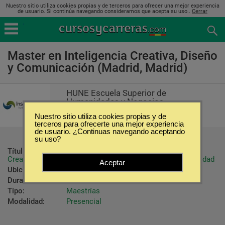
Nuestro sitio utiliza cookies propias y de terceros para ofrecer una mejor experiencia
de usuario. Si continúa navegando consideramos que acepta su uso..
Cerrar
Master en Inteligencia Creativa, Diseño
y Comunicación (Madrid, Madrid)
HUNE Escuela Superior de
Humanidades y Negocios
Nuestro sitio utiliza cookies propias y de
terceros para ofrecerte una mejor experiencia
de usuario. ¿Continuas navegando aceptando
su uso?
Título ofrecido:
Título Propio de Master en Inteligencia 
Creativa, Diseño y Comunicación, expedido por la Universidad
Aceptar
Ubicación:
Madrid - Madrid
Duración:
500 Horas
Tipo:
Maestrías
Modalidad:
Presencial