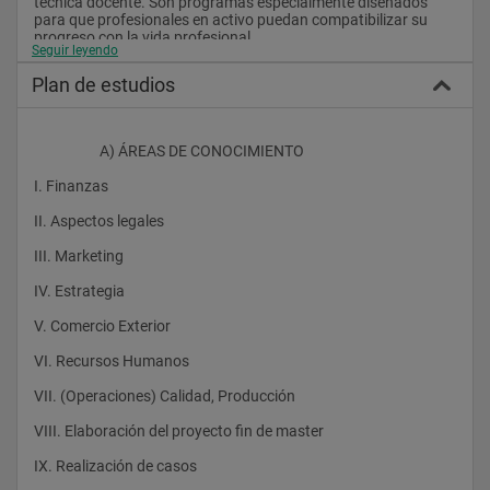
técnica docente. Son programas especialmente diseñados 
para que profesionales en activo puedan compatibilizar su 
progreso con la vida profesional.
Seguir leyendo
Plan de estudios
El programa tiene la misma calidad y requiere la misma 
dedicación que un Executive presencial, siendo la única 
diferencia la utilización de metodologías de comunicación 
                    A) ÁREAS DE CONOCIMIENTO 
diferentes. Algunos trabajos en equipo pueden realizarse 
conjuntamente con los alumnos de programas executive 
I. Finanzas 
presencial.
II. Aspectos legales 
Es por esto que el título otorgado es el mismo que el que 
obtienen nuestros alumnos del MBA presencial.
III. Marketing 
Una titulación de prestigio
IV. Estrategia 
La Escuela Europea de Negocios ofrece una titulación de 
V. Comercio Exterior 
prestigio basada en un programa serio y solvente. La alta 
cualificación y experiencia en la empresa en puestos de 
VI. Recursos Humanos 
relevancia de sus profesores, proporciona a los alumnos una 
formación práctica con un fuerte componente en el desarrollo 
VII. (Operaciones) Calidad, Producción 
personal. Formamos personas capaces de enfrentarse a las 
situaciones reales de empresa, en la que la formación práctica, 
VIII. Elaboración del proyecto fin de master 
los proyectos y el trabajo en equipo son claves en el desarrollo 
de habilidades directivas. El MBA de la Escuela Europea de 
IX. Realización de casos 
Negocios está reconocido por los rankings como uno de los 