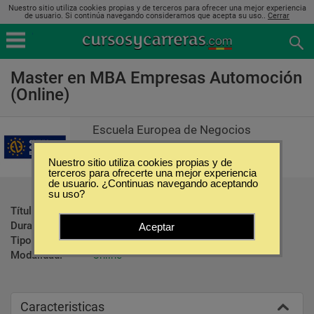
Nuestro sitio utiliza cookies propias y de terceros para ofrecer una mejor experiencia
de usuario. Si continúa navegando consideramos que acepta su uso..
Cerrar
Master en MBA Empresas Automoción
(Online)
Escuela Europea de Negocios
Nuestro sitio utiliza cookies propias y de
terceros para ofrecerte una mejor experiencia
de usuario. ¿Continuas navegando aceptando
su uso?
Título ofrecido:
Master en MBA Empresas Automoción
Duración:
500 Horas
Aceptar
Tipo:
Maestrías
Modalidad:
Online
Caracteristicas