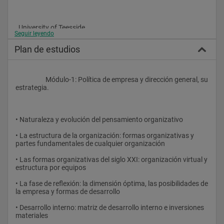
  University of Teesside
Seguir leyendo
Reino Unido
Plan de estudios
Los Objetivos del Master
                    Módulo-1: Política de empresa y dirección general, su 
estrategia.
Los alumnos que desarrollan el programa, obtienen:
• Naturaleza y evolución del pensamiento organizativo
Alta capacidad de organización, dirección y gestión.
• La estructura de la organización: formas organizativas y 
Facilidad de adaptación al cambio y a la innovación 
partes fundamentales de cualquier organización
tecnológica.
• Las formas organizativas del siglo XXI: organización virtual y 
Habilidad en aportar planes estratégicos y operativos en la 
estructura por equipos
alta dirección de la empresa.
• La fase de reflexión: la dimensión óptima, las posibilidades de 
Hábito de trabajar en equipo.
la empresa y formas de desarrollo 
Análisis crítico y capacidad de abstracción.
• Desarrollo interno: matriz de desarrollo interno e inversiones 
materiales
Rapidez en la identificación, análisis de problemas y solución 