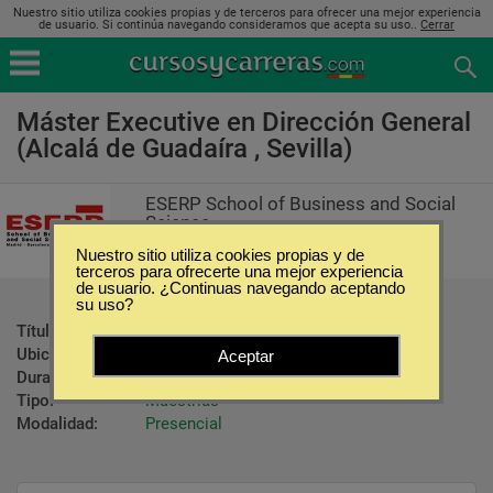
Nuestro sitio utiliza cookies propias y de terceros para ofrecer una mejor experiencia
de usuario. Si continúa navegando consideramos que acepta su uso..
Cerrar
Máster Executive en Dirección General
(Alcalá de Guadaíra , Sevilla)
ESERP School of Business and Social
Science
Nuestro sitio utiliza cookies propias y de
terceros para ofrecerte una mejor experiencia
de usuario. ¿Continuas navegando aceptando
su uso?
Título ofrecido:
Máster Executive en Dirección General
Ubicación:
Alcalá de Guadaíra  - Sevilla
Aceptar
Duración:
1500 Horas
Tipo:
Maestrías
Modalidad:
Presencial