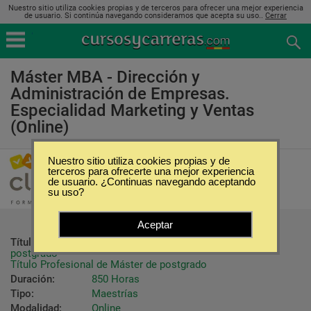
Nuestro sitio utiliza cookies propias y de terceros para ofrecer una mejor experiencia
de usuario. Si continúa navegando consideramos que acepta su uso..
Cerrar
Máster MBA - Dirección y
Administración de Empresas.
Especialidad Marketing y Ventas
(Online)
Nuestro sitio utiliza cookies propias y de
Clay Formación
terceros para ofrecerte una mejor experiencia
de usuario. ¿Continuas navegando aceptando
su uso?
Aceptar
Título ofrecido:
Título Propio Universitario de Máster de 
postgrado

Título Profesional de Máster de postgrado
Duración:
850 Horas
Tipo:
Maestrías
Modalidad:
Online