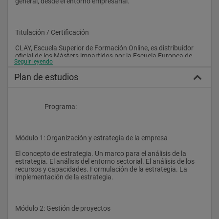
general, desde el entorno empresarial.
Titulación / Certificación
CLAY, Escuela Superior de Formación Online, es distribuidor 
oficial de los Másters impartidos por la Escuela Europea de 
Seguir leyendo
Dirección y Empresa (EUDE), quien colabora con el Real Centro 
Universitario Mª Cristina.
Plan de estudios
Por ello garantizamos que una vez finalizado el Máster el 
                    Programa:
alumno recibirá la siguiente titulación:
Módulo 1: Organización y estrategia de la empresa
    - Título Propio Universitario de Máster de postgrado, 
expedido por el Real Centro Universitario María Cristina, 
El concepto de estrategia. Un marco para el análisis de la 
adscrito a la Universidad Complutense de Madrid.
estrategia. El análisis del entorno sectorial. El análisis de los 
recursos y capacidades. Formulación de la estrategia. La 
implementación de la estrategia. 
    - Título Profesional de Máster de postgrado expedido por 
EUDE, miembro de las siguientes asociaciones: AEEN 
(Asociación Española de Escuelas de Negocios) y ANCED 
Módulo 2: Gestión de proyectos
(Asociación Nacional de Centros de Enseñanza a Distancia), 