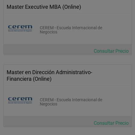
Comercio Electrónico de Empresa a Consumidor (B2C). 
Master Executive MBA (Online)
Modelos de Negocio en el Comercio Electrónico. Mecanismos 
de Pago y Aspectos de Seguridad. Gestión de contenidos. 
Marketing en Internet. Aspectos Jurídicos del Comercio 
Electrónico. La Importancia de la Logística en el Comercio 
Electrónico
CEREM - Escuela Internacional de
Negocios
Consultar Precio
Master en Dirección Administrativo-
Financiera (Online)
CEREM - Escuela Internacional de
Negocios
Consultar Precio