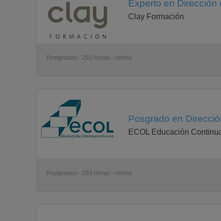
Matriculación (fecha a fijar), y abono de los import
Experto en Dirección
Realización de todas las pruebas de evaluación y el
Clay Formación
Postgrados - 255 Horas - online
Posgrado en Direcció
ECOL Educación Continua
Postgrados - 250 Horas - online