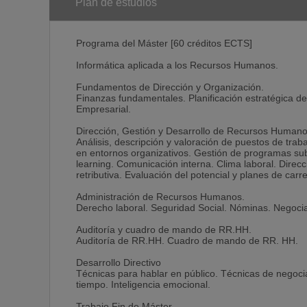
propuestas a lo largo del Máster.
Plan de estudios
Unidades didácticas. Se entregan 15 carpetas de ho
Programa del Máster [60 créditos ECTS]
prácticos.
Leyes Socio-Laborales. Principales normas laborales
Informática aplicada a los Recursos Humanos.
Normacef Socio-Laboral. Base de datos documental que
convenios colectivos sobre Derecho Laboral, Segurida
Fundamentos de Dirección y Organización.
Revista de Trabajo y Seguridad Social. Recursos Hum
Finanzas fundamentales. Planificación estratégica d
mensualmente esta Revista editada por el CEF.
Empresarial.
Desarrollo del Máster
Dirección, Gestión y Desarrollo de Recursos Human
Análisis, descripción y valoración de puestos de tra
-Finanzas para no Financieros. El objetivo general d
en entornos organizativos. Gestión de programas su
fundamentales de gestión de empresas, conocimiento
learning. Comunicación interna. Clima laboral. Direcc
la vez que introduce la aportación que la Direcció
retributiva. Evaluación del potencial y planes de carr
competitiva.
Administración de Recursos Humanos.
-Dirección, Gestión y Desarrollo de Recursos Humanos
Derecho laboral. Seguridad Social. Nóminas. Negocia
conocimientos cuya aplicación trata de lograr que la
adecuadas para las mismas, según cuál sea su cultur
Auditoría y cuadro de mando de RR.HH.
Auditoría de RR.HH. Cuadro de mando de RR. HH.
-Administración de Recursos Humanos. Esta área desa
profesional de Recursos Humanos debe conocer en pro
Desarrollo Directivo
primer lugar, respetar escrupulosamente su cumplimien
Técnicas para hablar en público. Técnicas de negocia
legalmente posibles aquella que mejor sirve a los fine
tiempo. Inteligencia emocional.
profesional de los Recursos Humanos no se convierte
ésta en una fuente de competitividad para la empres
Trabajo Fin de Máster