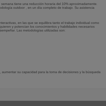
de semana tiene una reducción horaria del 10% aproximadamente.
odología outdoor , en un día completo de trabajo. Su asistencia
teractivas, en las que se equilibra tanto el trabajo individual como
dquieren y potencian los conocimientos y habilidades necesarios
desempeñar. Las metodologías utilizadas son:
n, aumentar su capacidad para la toma de decisiones y la búsqueda
.
 formación dispondrán de acceso al Campus del Centro de Estudios
rse directamente con sus Tutores a través de la sección
ipar en la celebración de eventos On line , consultar el estado de
entario a las unidades didácticas publicado en la Biblioteca
a asistencia al 90 por 100 de las clases y superar las pruebas