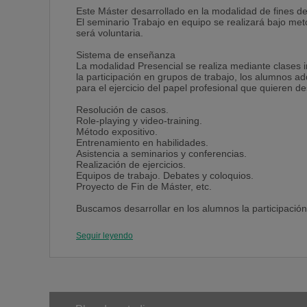
Este Máster desarrollado en la modalidad de fines 
El seminario Trabajo en equipo se realizará bajo met
será voluntaria.
Sistema de enseñanza
La modalidad Presencial se realiza mediante clases in
la participación en grupos de trabajo, los alumnos a
para el ejercicio del papel profesional que quieren 
Resolución de casos.
Role-playing y video-training.
Método expositivo.
Entrenamiento en habilidades.
Asistencia a seminarios y conferencias.
Realización de ejercicios.
Equipos de trabajo. Debates y coloquios.
Proyecto de Fin de Máster, etc.
Buscamos desarrollar en los alumnos la participació
de soluciones consensuadas a problemas complejos
Los alumnos que se matriculen en este programa de
Seguir leyendo
Financieros durante todo el período lectivo.
En el Campus del CEF , los alumnos podrán comunica
"Tutorías", conocer a sus compañeros de curso, partic
su expediente académico, acceder al material complem
Virtual, etc.
Para la obtención del diploma acreditativo se exige l