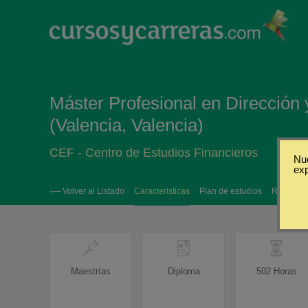
Máster Profesional en Direcció
(Valencia, Valencia)
CEF - Centro de Estudios Financieros
Nue
ex
‹— Volver al Listado
Caracteristicas
Plan de estudios
Requisito
Maestrías
Diploma
502 Horas