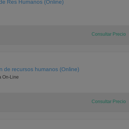
es de la UDIMA y del CEF (se realizan ambos desde el CEF).
 de Res Humanos (Online)
 examen final de la UDIMA.
Consultar Precio
n de recursos humanos (Online)
 On-Line
Consultar Precio