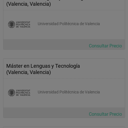
(Valencia, Valencia)
•         Seguro
•         Manipulación de las obras de arte
Universidad Politécnica de Valencia
•         Conservación de las obras de arte
•         Documentación 
•         Confección del catálogo
Consultar Precio
•         Espacio Expositivo: estudio, sistemas, ejecución, 
recepción de las Obras en sala.
Máster en Lenguas y Tecnología
•         Restauración
(Valencia, Valencia)
•         Conservación
•         La didáctica
Universidad Politécnica de Valencia
•         El protocolo
•         Seguimiento y balance
Consultar Precio
•         Práctica: montaje exposición
•         Complemento formativo: Conferencias y Visitas a 
museos