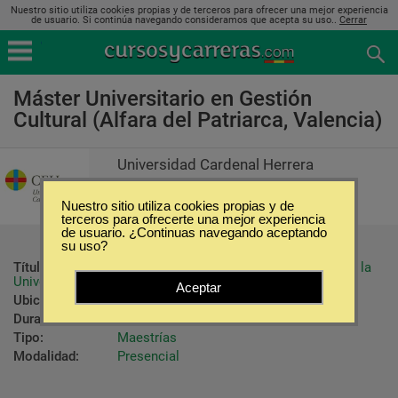
Nuestro sitio utiliza cookies propias y de terceros para ofrecer una mejor experiencia
de usuario. Si continúa navegando consideramos que acepta su uso..
Cerrar
Máster Universitario en Gestión
Cultural (Alfara del Patriarca, Valencia)
Universidad Cardenal Herrera
Nuestro sitio utiliza cookies propias y de
terceros para ofrecerte una mejor experiencia
de usuario. ¿Continuas navegando aceptando
su uso?
Título ofrecido:
Máster en Gestión Cultural otorgado por la 
Universidad Ceu Cardenal Herrera.
Aceptar
Ubicación:
Alfara del Patriarca - Valencia
Duración:
9 Meses
Tipo:
Maestrías
Modalidad:
Presencial