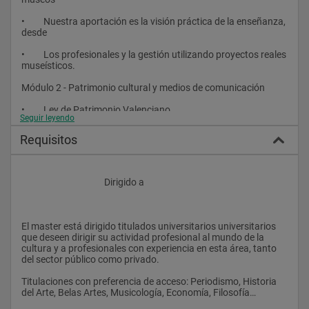
•         Nuestra aportación es la visión práctica de la enseñanza, 
desde
•         Los profesionales y la gestión utilizando proyectos reales 
museísticos.
Módulo 2 - Patrimonio cultural y medios de comunicación 
•         Ley de Patrimonio Valenciano
Seguir leyendo
•         Patrimonio arquitectónico
Requisitos
•         Patrimonio etnológico e inmaterial
•         Arqueología de investigación
					Dirigido a 
•         Patrimonio industrial
•         Restauración de bienes muebles patrimonio
El master está dirigido titulados universitarios universitarios 
que deseen dirigir su actividad profesional al mundo de la 
•         Arqueología de gestión
cultura y a profesionales con experiencia en esta área, tanto 
del sector público como privado.
•         Arqueología subacuática
Titulaciones con preferencia de acceso: Periodismo, Historia 
•         Paleontología
del Arte, Belas Artes, Musicología, Economía, Filosofía…
•         Inventarios patrimoniales