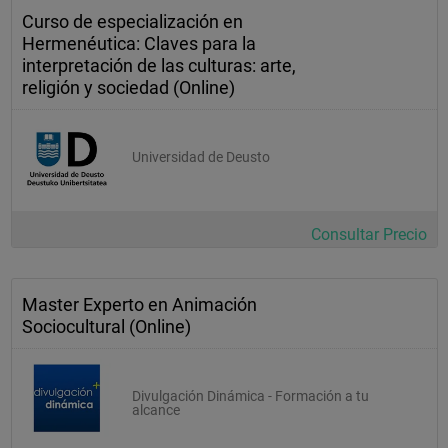
Curso de especialización en
Nuestra aportación, en este módulo, es la conclusión final de 
Hermenéutica: Claves para la
todo lo aprendido, trabajando en equipo, asignando las tareas 
interpretación de las culturas: arte,
propias de un comisario de exposiciones, realizando todas las 
fases de principio a fin de una exposición, que se inaugura en 
religión y sociedad (Online)
la sala de exposiciones del Palacio Colomina sede de la 
Escuela de Negocios Ceu en Valencia. Esta experiencia es la 
mayor aportación a la formación de los alumnos pues se 
enfrentan a la práctica con material original.
Universidad de Deusto
Consultar Precio
Master Experto en Animación
Sociocultural (Online)
Divulgación Dinámica - Formación a tu
alcance