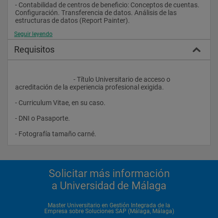
- Contabilidad de centros de beneficio: Conceptos de cuentas. 
Configuración. Transferencia de datos. Análisis de las 
estructuras de datos (Report Painter).
Seguir leyendo
Requisitos
- Datos Maestros en Gestión de Materiales.
					- Título Universitario de acceso o 
- Ciclo de aprovisionamiento en SAP R/3
acreditación de la experiencia profesional exigida.
- Curriculum Vitae, en su caso.
- Aprovisionamiento de material de stock, material de 
- DNI o Pasaporte.
consumo y servicios.
- Fotografía tamaño carné.                
- Planificación de necesidades sobre consumo.
Solicitar más información
a Universidad de Málaga
- Gestión de Fuentes en el suministro.
Master Universitario en Gestión Integrada de la
Empresa sobre Soluciones SAP (Málaga, Málaga)
- Procesos en el aprovisionamiento.