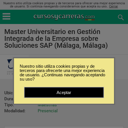
Nuestro sitio utiliza cookies propias y de terceros para ofrecer una mejor experiencia
de usuario. Si continúa navegando consideramos que acepta su uso..
Cerrar
Master Universitario en Gestión
Integrada de la Empresa sobre
Soluciones SAP (Málaga, Málaga)
Universidad de Málaga
Nuestro sitio utiliza cookies propias y de
terceros para ofrecerte una mejor experiencia
de usuario. ¿Continuas navegando aceptando
su uso?
Aceptar
Ubicación:
Málaga - Málaga
Duración:
600 Horas
Tipo:
Maestrías
Modalidad:
Presencial