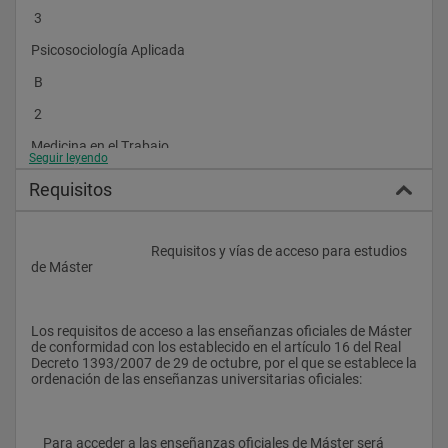
Sistema de enseñanza
 3
Psicosociología Aplicada
El modelo de formación de la UDIMA está basado en la 
 B
educación a distancia, haciendo uso intensivo de las 
Tecnologías de la Información y de las Comunicaciones (TIC) 
 2
para facilitar el proceso educativo.				
Medicina en el Trabajo
Seguir leyendo
 B
Requisitos
 3
Total Créditos  22
					Requisitos y vías de acceso para estudios 
de Máster
Segundo semestre  Normativa sobre Prevención de Riesgos 
Laborales y , Seguridad Industrial
 B
Los requisitos de acceso a las enseñanzas oficiales de Máster 
de conformidad con los establecido en el artículo 16 del Real 
 3
Decreto 1393/2007 de 29 de octubre, por el que se establece la 
ordenación de las enseñanzas universitarias oficiales:
Gestión Integrada de la Prevención: Sistema de Gestión 
OHSAS 18001
 B
    Para acceder a las enseñanzas oficiales de Máster será 