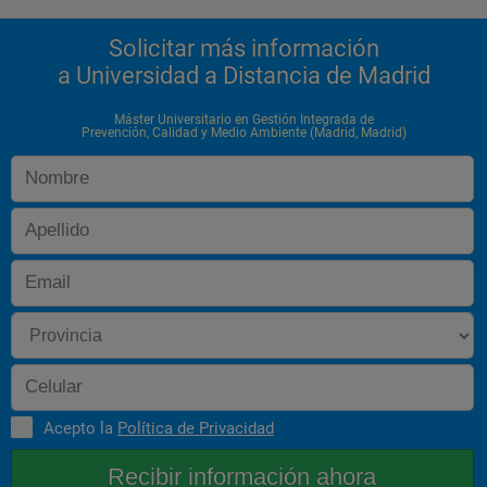
 O
Solicitar más información
 9
a Universidad a Distancia de Madrid
Prácticas Externas (adaptadas a la especialidad elegida)
Máster Universitario en Gestión Integrada de
 B
Prevención, Calidad y Medio Ambiente (Madrid, Madrid)
 6
Trabajo Fin de Máster
 B
 6
Total Créditos				
Acepto la
Política de Privacidad