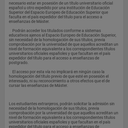
necesario estar en posesión de un título universitario oficial 
 3
español u otro expedido por una institución de Educación 
Superior del Espacio Europeo de Educación Superior que 
Fundamentos de la Calidad
faculta en el país expedidor del título para el acceso a 
enseñanzas de Máster.
 B
    Podrán acceder los titulados conforme a sistemas 
 6
educativos ajenos al Espacio Europeo de Educación Superior, 
sin necesidad de la homologación de sus títulos, previa 
Sistemas de Gestión de la Calidad
comprobación por la universidad de que aquellos acreditan un 
nivel de formación equivalente a los correspondientes títulos 
 B
universitarios oficiales españoles y que facultan en el país 
expedidor del título para el acceso a enseñanzas de 
 6
postgrado.
Auditorías de los Sistemas de Calidad
    El acceso por esta vía no implicará en ningún caso la 
homologación del título previo de que esté en posesión el 
 B
interesado, ni su reconocimiento a otros efectos que el de 
cursar las enseñanzas de Máster.
 3
Total Créditos  21
Los estudiantes extranjeros, podrán solicitar la admisión sin 
Tercer semestre  Marco Jurídico y Fundamentos de la 
necesidad de la homologación de sus títulos, previa 
Protección Ambiental
comprobación por la universidad de que aquellos acreditan un 
nivel de formación equivalente a los correspondientes títulos 
 B
universitarios oficiales españoles y que facultan en el país 
expedidor del título para el acceso a enseñanzas de 