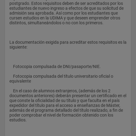
 6
postgrado. Estos requisitos deben de ser acreditados por los 
estudiantes de nuevo ingreso a efectos de que su solicitud de 
Sistemas de Gestión Ambiental ISO 14001
admisión sea aprobada. Así como por los estudiantes que 
cursen estudios en la UDIMA y que deseen emprender otros 
 B
distintos, simultaneándolos o no con los primeros.
 6
Auditorías de Gestión Ambiental
La documentación exigida para acreditar estos requisitos es la 
siguiente:
 B
 3
    Fotocopia compulsada de DNI/pasaporte/NIE.
Técnicas de Gestión Integrada de los Sistemas de Prevención, 
Calidad y Medio Ambiente
    Fotocopia compulsada del título universitario oficial o 
equivalente
 B
    En el caso de alumnos extranjeros, (además de los 2 
 6
documentos anteriores) deberán presentar un certificado en el 
que conste la oficialidad de su título y que faculta en el país 
Formación y Técnicas de Comunicación, Información y 
expedidor del título para el acceso a enseñanzas de Máster, 
Negociación
además de el programa detallado del título realizado, a fin de 
poder comprobar el nivel de formación obtenido con los 
 B
estudios.
 3