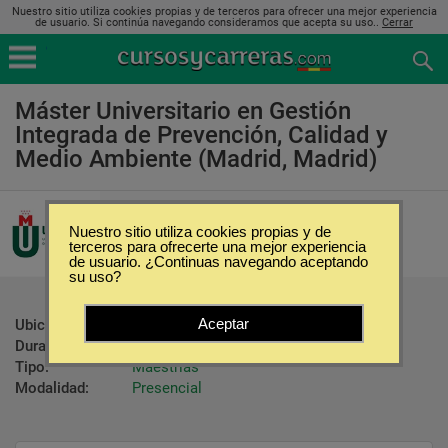
Nuestro sitio utiliza cookies propias y de terceros para ofrecer una mejor experiencia
de usuario. Si continúa navegando consideramos que acepta su uso..
Cerrar
Máster Universitario en Gestión
Integrada de Prevención, Calidad y
Medio Ambiente (Madrid, Madrid)
Universidad a Distancia de Madrid
Nuestro sitio utiliza cookies propias y de
terceros para ofrecerte una mejor experiencia
de usuario. ¿Continuas navegando aceptando
su uso?
Aceptar
Ubicación:
Madrid - Madrid
Duración:
24 Meses
Tipo:
Maestrías
Modalidad:
Presencial