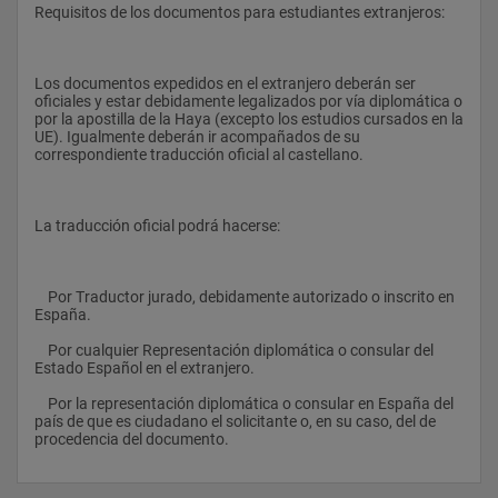
Total Créditos  32
Requisitos de los documentos para estudiantes extranjeros:
Cuarto semestre  Deontología Profesional
 B
Los documentos expedidos en el extranjero deberán ser 
oficiales y estar debidamente legalizados por vía diplomática o 
 1
por la apostilla de la Haya (excepto los estudios cursados en la 
UE). Igualmente deberán ir acompañados de su 
Informática Aplicada a la Gestión Integrada de la Prevención, 
correspondiente traducción oficial al castellano.
Calidad y Medio Ambiente
 B
La traducción oficial podrá hacerse:
 1
Especialidad en Seguridad en el Trabajo
    Por Traductor jurado, debidamente autorizado o inscrito en 
 O
España.
 9
    Por cualquier Representación diplomática o consular del 
Estado Español en el extranjero.
Especialidad en Higiene Industrial
    Por la representación diplomática o consular en España del 
 O
país de que es ciudadano el solicitante o, en su caso, del de 
procedencia del documento.
 9
Especialidad en Ergonomía y Psicosociología Aplicada