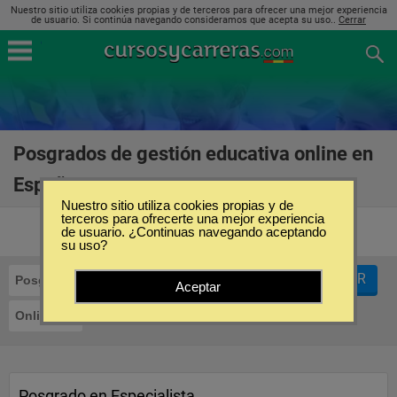
Nuestro sitio utiliza cookies propias y de terceros para ofrecer una mejor experiencia
de usuario. Si continúa navegando consideramos que acepta su uso..
Cerrar
Posgrados de gestión educativa online en
España
(9)
Nuestro sitio utiliza cookies propias y de
terceros para ofrecerte una mejor experiencia
de usuario. ¿Continuas navegando aceptando
su uso?
FILTRAR
Posgrados
Gestión Educativa
Aceptar
Online
Posgrado en Especialista