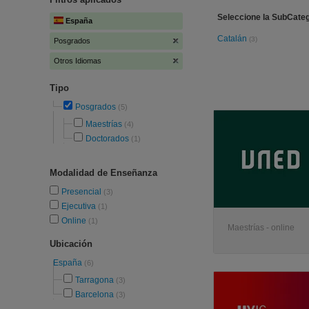
Seleccione la SubCateg
España
Catalán
(3)
Posgrados
Otros Idiomas
Tipo
Posgrados
(5)
Maestrías
(4)
Doctorados
(1)
Modalidad de Enseñanza
Presencial
(3)
Ejecutiva
(1)
Online
(1)
Maestrías - online
Ubicación
España
(6)
Tarragona
(3)
Barcelona
(3)