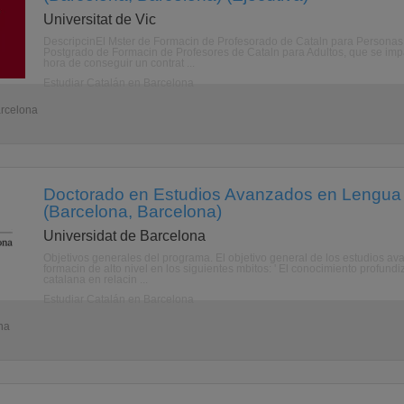
Universitat de Vic
DescripcinEl Mster de Formacin de Profesorado de Cataln para Personas Ad
Postgrado de Formacin de Profesores de Cataln para Adultos, que se impa
hora de conseguir un contrat ...
Estudiar Catalán en Barcelona
arcelona
Doctorado en Estudios Avanzados en Lengua y
(Barcelona, Barcelona)
Universidat de Barcelona
Objetivos generales del programa. El objetivo general de los estudios ava
formacin de alto nivel en los siguientes mbitos: ' El conocimiento profund
catalana en relacin ...
Estudiar Catalán en Barcelona
na