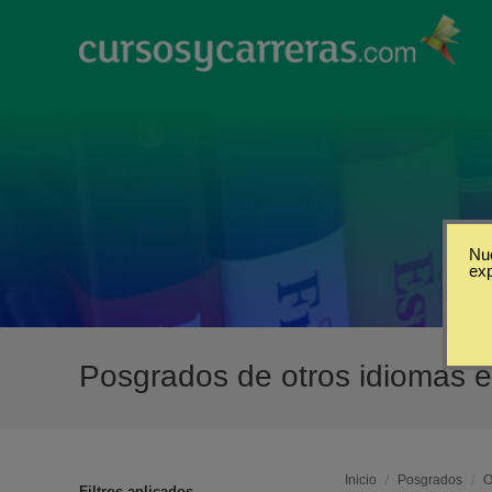
Nue
ex
Posgrados de otros idiomas 
Inicio
/
Posgrados
/
O
Filtros aplicados