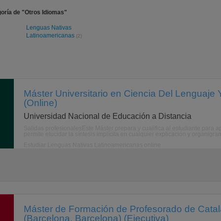
oría de "Otros Idiomas"
Lenguas Nativas
Latinoamericanas
(2)
Máster Universitario en Ciencia Del Lenguaje 
(Online)
Universidad Nacional de Educación a Distancia
Salidas profesionalesEste Máster prepara y cualifica al estudiante para a
permite elucidar la síntesis implícita en cualquier explicación y organigra
Estudiar Lenguas Nativas Latinoamericanas online
Máster de Formación de Profesorado de Catal
(Barcelona, Barcelona) (Ejecutiva)