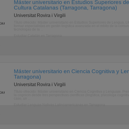
Máster universitario en Estudios Superiores de
Cultura Catalanas (Tarragona, Tarragona)
Universitat Rovira i Virgili
Título ofrecido: Máster universitario en Estudios Superiores de Lengua, Li
formar especialistas en gestin lingstica avanzada en el mbito de la comuni
tecnologas de la ...
Estudiar Catalán en Tarragona
a
Máster universitario en Ciencia Cognitiva y Le
Tarragona)
Universitat Rovira i Virgili
Título ofrecido: Máster universitario en Ciencia Cognitiva y Lenguaje. Pr
la cognicin desde tres perspectivas cientficas (lingstica, psicologa cogniti
caso, un ...
Estudiar Lenguas Nativas Latinoamericanas en Tarragona
a