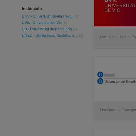
Institución
URV - Universitat Rovira i Virgili
(2)
UVic - Universitat de Vic
(1)
UB - Universidat de Barcelona
(1)
UNED - Universidad Nacional de Educación a Distancia
(1)
Maestrías - 1 Año - B
Doctorados - Barcelo