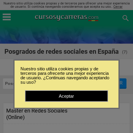
Nuestro sitio utiliza cookies propias y de terceros para ofrecer una mejor experiencia
de usuario. Si continúa navegando consideramos que acepta su uso..
Cerrar
Posgrados de redes sociales en España
(7)
Nuestro sitio utiliza cookies propias y de
terceros para ofrecerte una mejor experiencia
de usuario. ¿Continuas navegando aceptando
su uso?
FILTRAR
Posgrados
Redes sociales
Aceptar
Master en Redes Sociales
(Online)