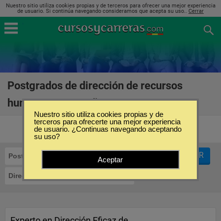
Nuestro sitio utiliza cookies propias y de terceros para ofrecer una mejor experiencia
de usuario. Si continúa navegando consideramos que acepta su uso..
Cerrar
Postgrados de dirección de recursos
humanos en España
(7)
Nuestro sitio utiliza cookies propias y de
terceros para ofrecerte una mejor experiencia
de usuario. ¿Continuas navegando aceptando
su uso?
FILTRAR
Postgrados
Aceptar
Dirección de Recursos Humanos
Experto en Dirección Eficaz de