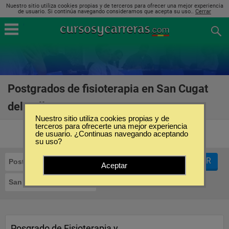
Nuestro sitio utiliza cookies propias y de terceros para ofrecer una mejor experiencia
de usuario. Si continúa navegando consideramos que acepta su uso..
Cerrar
Postgrados de fisioterapia en San Cugat
del Vallés
(3)
Nuestro sitio utiliza cookies propias y de
terceros para ofrecerte una mejor experiencia
de usuario. ¿Continuas navegando aceptando
su uso?
FILTRAR
Postgrados
Fisioterapia
Aceptar
San Cugat del Vallés
Posgrado de Fisioterapia y