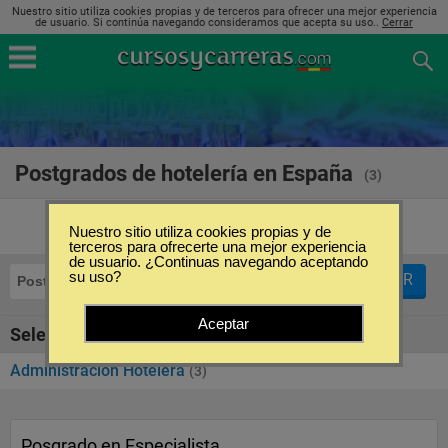
Nuestro sitio utiliza cookies propias y de terceros para ofrecer una mejor experiencia
de usuario. Si continúa navegando consideramos que acepta su uso..
Cerrar
Postgrados de hotelería en España
(3)
Nuestro sitio utiliza cookies propias y de
terceros para ofrecerte una mejor experiencia
de usuario. ¿Continuas navegando aceptando
su uso?
FILTRAR
Postgrados
Hotelería
Aceptar
Seleccione la SubCategoría de "Hotelería"
Administración Hotelera
(3)
Posgrado en Especialista