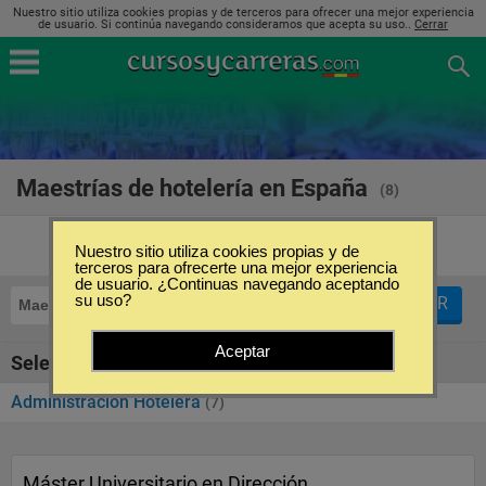
Nuestro sitio utiliza cookies propias y de terceros para ofrecer una mejor experiencia
de usuario. Si continúa navegando consideramos que acepta su uso..
Cerrar
Maestrías de hotelería en España
(8)
Nuestro sitio utiliza cookies propias y de
terceros para ofrecerte una mejor experiencia
de usuario. ¿Continuas navegando aceptando
su uso?
FILTRAR
Maestrías
Hotelería
Aceptar
Seleccione la SubCategoría de "Hotelería"
Administración Hotelera
(7)
Máster Universitario en Dirección