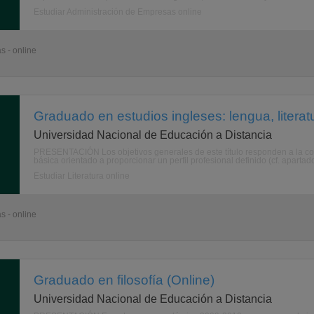
Estudiar Administración de Empresas online
s - online
Graduado en estudios ingleses: lengua, literatu
Universidad Nacional de Educación a Distancia
PRESENTACIÓN Los objetivos generales de este título responden a la co
básica orientado a proporcionar un perfil profesional definido (cf. apartado
Estudiar Literatura online
s - online
Graduado en filosofía (Online)
Universidad Nacional de Educación a Distancia