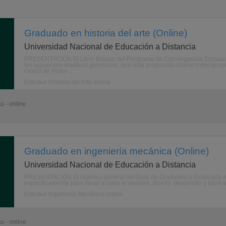
Graduado en historia del arte (Online)
Universidad Nacional de Educación a Distancia
PRESENTACIÓN El Libro Blanco del Programa de Convergencia Europea de
los siguientes objetivos generales, que esta propuesta asume como propio
Grado de Histor ...
Estudiar Historia del Arte online
s - online
Graduado en ingeniería mecánica (Online)
Universidad Nacional de Educación a Distancia
PRESENTACIÓN El objetivo general del título de Graduado o Graduada en
específicamente para llevar a cabo el análisis, diseño, desarrollo y fabr
Estudiar Ingeniería Mecánica online
s - online