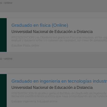
s - online
Graduado en física (Online)
Universidad Nacional de Educación a Distancia
PRESENTACIÓN Los Objetivos del grado en Física se resumen en los sigu
evaluar y discernir entre los órdenes de magnitud, así como de desarrolla
Estudiar Física online
s - online
Graduado en ingeniería en tecnologías industri
Universidad Nacional de Educación a Distancia
PRESENTACIÓN El objetivo general del título de Graduado en Ingeniería 
formación científico-técnica sólida que haya profundizando en los fundamen
Estudiar Ingeniería Industrial online