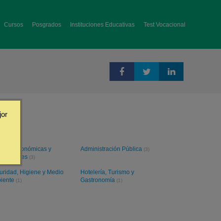
Cursos
Posgrados
Instituciones Educativas
Test Vocacional
jor
ncias Económicas y
Administración Pública
(3)
resariales
(3)
uridad, Higiene y Medio
Hotelería, Turismo y
iente
Gastronomía
(1)
(1)