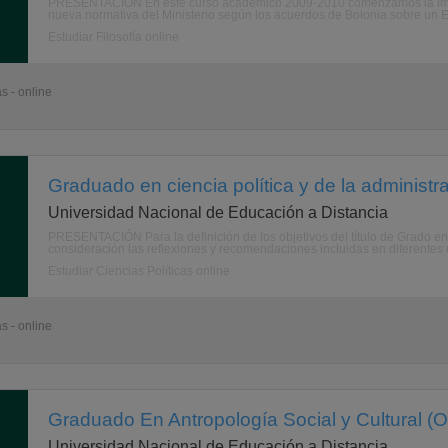
PRESENTACIÓN En este curso académico 2009-2010 comenzamos la implan
nueva normativa del Ministerio según los acuerdos de Bolonia sobre un E
Estudiar Filosofía online
s - online
Graduado en ciencia política y de la administr
Universidad Nacional de Educación a Distancia
PRESENTACIÓN Para la definición de los objetivos del título de Grado en 
consideración las reflexiones y recomendaciones incluidas en diferentes
Estudiar Ciencias Políticas online
s - online
Graduado En Antropología Social y Cultural (O
Universidad Nacional de Educación a Distancia