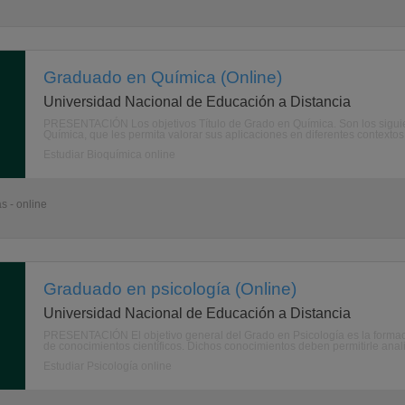
Graduado en Química (Online)
Universidad Nacional de Educación a Distancia
PRESENTACIÓN Los objetivos Título de Grado en Química. Son los siguiente
Química, que les permita valorar sus aplicaciones en diferentes contextos e
Estudiar Bioquímica online
s - online
Graduado en psicología (Online)
Universidad Nacional de Educación a Distancia
PRESENTACIÓN El objetivo general del Grado en Psicología es la formac
de conocimientos científicos. Dichos conocimientos deben permitirle anali
Estudiar Psicología online