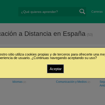
Carreras
cación a Distancia en España
(53)
stro sitio utiliza cookies propias y de terceros para ofrecerte una me
cional de Educación a Distancia
periencia de usuario. ¿Continuas navegando aceptando su uso?
Aceptar
Ciencias Exactas y
Derecho y Leyes
Cie
(4)
Naturales
Emp
(16)
Idiomas
Comunicación y Medios
Seg
(2)
(2)
Amb