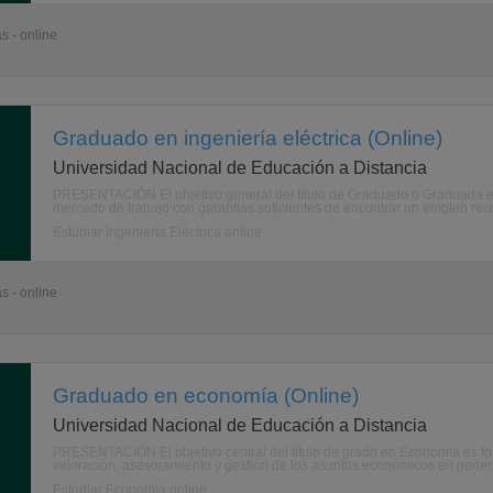
s - online
Graduado en ingeniería eléctrica (Online)
Universidad Nacional de Educación a Distancia
PRESENTACIÓN El objetivo general del título de Graduado o Graduada en 
mercado de trabajo con garantías suficientes de encontrar un empleo rec
Estudiar Ingeniería Eléctrica online
s - online
Graduado en economía (Online)
Universidad Nacional de Educación a Distancia
PRESENTACIÓN El objetivo central del título de grado en Economía es fo
valoración, asesoramiento y gestión de los asuntos económicos en general
Estudiar Economía online