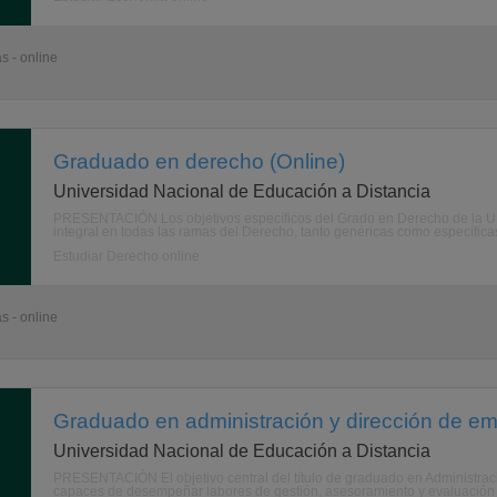
s - online
Graduado en derecho (Online)
Universidad Nacional de Educación a Distancia
PRESENTACIÓN Los objetivos específicos del Grado en Derecho de la UNED
integral en todas las ramas del Derecho, tanto genéricas como específicas
Estudiar Derecho online
s - online
Graduado en administración y dirección de em
Universidad Nacional de Educación a Distancia
PRESENTACIÓN El objetivo central del título de graduado en Administrac
capaces de desempeñar labores de gestión, asesoramiento y evaluación en