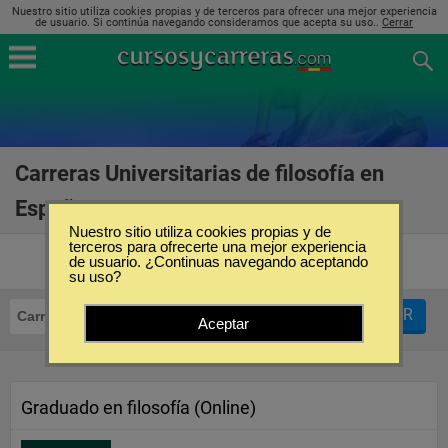
Nuestro sitio utiliza cookies propias y de terceros para ofrecer una mejor experiencia
de usuario. Si continúa navegando consideramos que acepta su uso..
Cerrar
Carreras Universitarias de filosofía en
España
(9)
Nuestro sitio utiliza cookies propias y de
terceros para ofrecerte una mejor experiencia
de usuario. ¿Continuas navegando aceptando
su uso?
FILTRAR
Carreras Universitarias
Filosofía
Aceptar
Graduado en filosofía (Online)